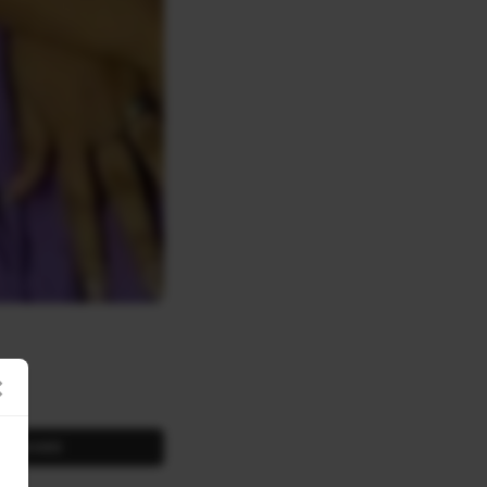
×
SHARE