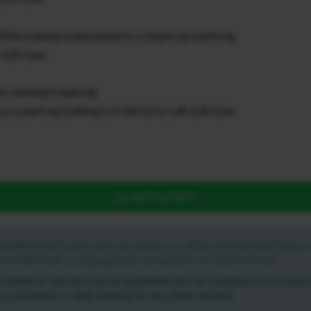
s p,laying a,nal p,laying to,y f,ingeri,ng s,quirti,ng
 w,ith f,ace
 d,ancing F,inger,ing
,oy s,quirti,ng b,athing h,ot and d,irty t,alk w,ith f,ace
+94712179571
න් සහතික කර ඇති සේවා සදහා අප ආයතනය වග කියන අතර අනෙකුත් ඕනෑම ස
ී ඔබ විසින් කරන ලද ගනුදෙනු සදහා අප ආයතනය වග කියන්නේ නැත.
onsible for the services we guarantee and our company is not respons
y you before or after meeting for any other services.