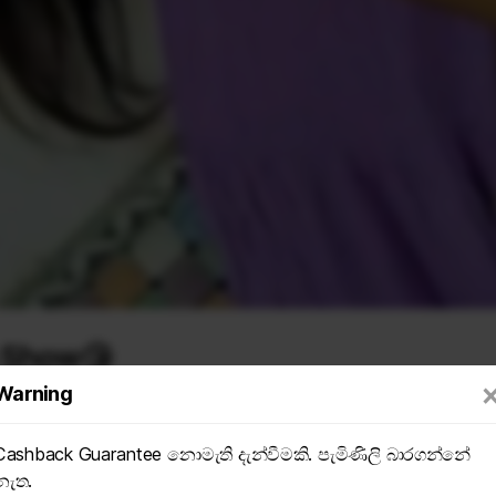
 Show😘
Warning
91 Views
4 hours ago
Cashback Guarantee නොමැති දැන්වීමකි. පැමිණිලි බාරගන්නේ
SAVE
නැත.