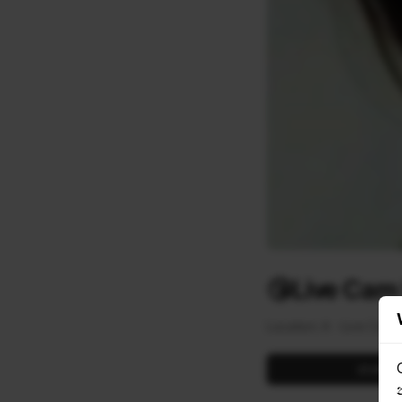
😘Live Cam
Location: A
Live Cam
LIKE