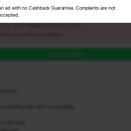
An ad with no Cashback Guarantee. Complaints are not
accepted.
ර වන බැවින් Telegram මගින් සම්බන්ධ වන්න.
blocked so connect via Telegram.
+94712179571
eal photo
b,ody show w,ith t,alk P, ussy p,laying
l b,ody s,how
 w,ith f,ace