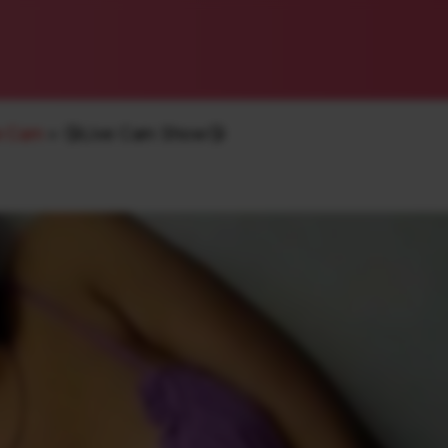
e Cam
»
😘Live Cam Show😘