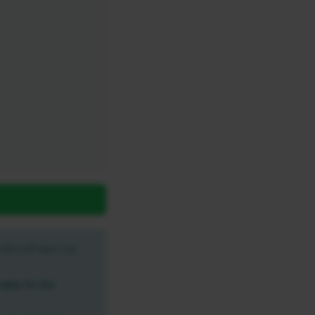
ේවාවක් සදහා හමු
ible for the