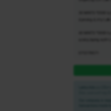
30 MINTS *2500 b,00b
d,ancing d, irty t,alk
40 MINTS *3000 h,ot
a,nal p,laying w,ith t
0712179571
Lanka Ads අප විසි
වීමට පෙර හෝ හමු ව
Our company is resp
transactions made b