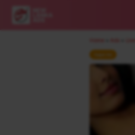
New
Lanka
Ads
Home
»
Ads
»
Liv
Super Ad