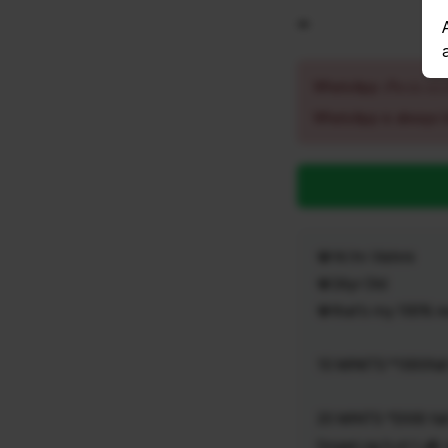
-
WhatsApp නිතරම අවහි
WhatsApp is always 
💎Hi i'm Vishmi
💎24yr Old
💎that's my 100% r
10 MINITS *1000full 
20 MINTS *2000 ful
f,ingeri,ng h,ot t,alk