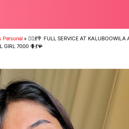
ls Personal
»
🧜‍♂️💃🍭 FULL SERVICE AT KALUBOOWIL
GIRL 7000 🪻💃🪸