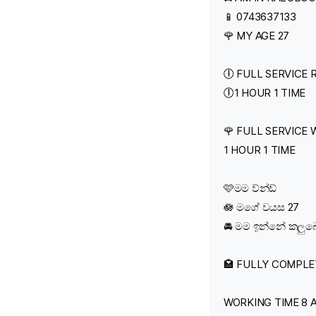
📱 0743637133
🌹 MY AGE 27
🕕 FULL SERVICE 
🕕1 HOUR 1 TIME
🌹 FULL SERVICE
1 HOUR 1 TIME
🩷මම ව්න්ඩ්
🪷 මගේ වයස 27
🚘 මම ඉන්නේ කලු
🏩 FULLY COMPL
WORKING TIME 8 