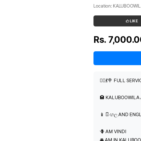
Location: KALUBOOW
LIKE
Rs. 7,000.
🧜‍♂️💃🍭 FULL S
🏩 KALUBOOWILA
📱 සිංහල AND ENG
🪻 AM VINDI
🚘 AM IN KALUB