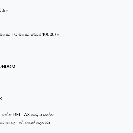
000/=
TH බොඩ් TO බොඩ් මසාජ් 10000/=
CONDOM
K
් එක්ක RELLAX වෙලා යන්න
ට හොඳ ෆන් එකක් දෙනවා