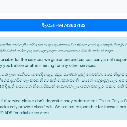
Call +94743637133
න් සහතික කර ඇති සේවා සදහා අප ආයතනය වග කියන අතර අනෙකුත් ඕනෑම ස
ී ඔබ විසින් කරන ලද ගනුදෙනු සදහා අප ආයතනය වග කියන්නේ නැත.
onsible for the services we guarantee and our company is not respons
y you before or after meeting for any other services.
ාවක් ලබා ගැනීමට යාමේදී හමු වු පසුව පමණක් මුදල් ගෙවන්න. මෙය නිදහස් 
ිදහස් දැන්වීම් පල කරගැනීමට ඇති මාද්‍යක් පමණි. ඔබගේ ගනුදෙනු වලට අප
ied දී ඇති සෙවාවන් නියොජිතයන් සෙවාවන් ලබාගෙන තහාවුරු කොට ඇති ව
a full service please don't deposit money before meet. This is Only a C
nka only provide classifieds. We are not responsible for transactions.
D ADS for reliable services.