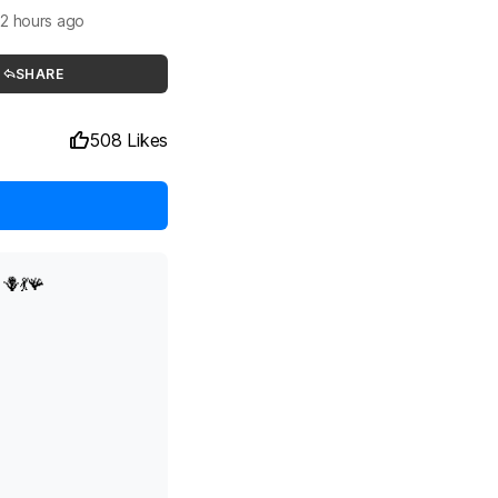
2 hours ago
SHARE
508 Likes
🪻💃🪸