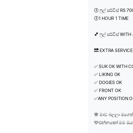
🕕 ෆුල් සර්විස් RS 7
🕕1 HOUR 1 TIME
💕 ෆුල් සර්වීස් WI
🔜 EXTRA SERVICE
✅ SUK OK WITH 
✅ LIKING OK
✅ DOGIES OK
✅ FRONT OK
✅ANY POSITION O
🌸 මාව බලලා මගෙත
🩷එන්නකෝ මම ඔයා