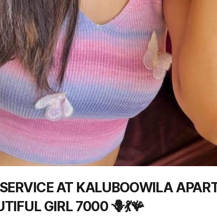
FULL SERVICE AT KALUBOOWILA APA
IFUL GIRL 7000 🪻💃🪸