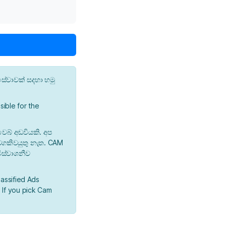
ේවාවක් සදහා හමු
ible for the
වෙබ් අඩවියකි. අප
 වගකිවයුතු නැත. CAM
ිස්වාශනීව
lassified Ads
 If you pick Cam