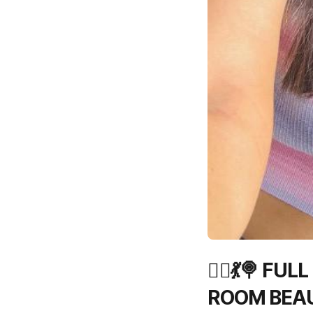
🧜‍♂️💃🍭 
ROOM BEAUT