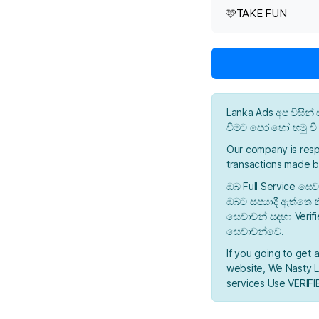
🩷TAKE FUN
Lanka Ads අප විසි
වීමට පෙර හෝ හමු ව
Our company is resp
transactions made b
ඔබ Full Service සෙව
ඔබට සපයාදී ඇත්තෙ න
සෙවාවන් සදහා Verif
සෙවාවන්වෙ.
If you going to get 
website, We Nasty La
services Use VERIFIE