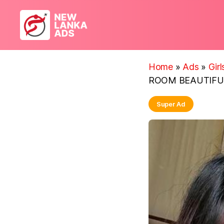
New
Lanka
Ads
Home
»
Ads
»
Gir
ROOM BEAUTIFUL 
Super Ad