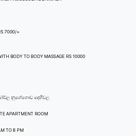
RS 7000/=
 WITH BODY TO BODY MASSAGE RS 10000
බෝව්ල නුගේගොඩ දෙහිවල
ETE APARTMENT ROOM
AM TO 8 PM