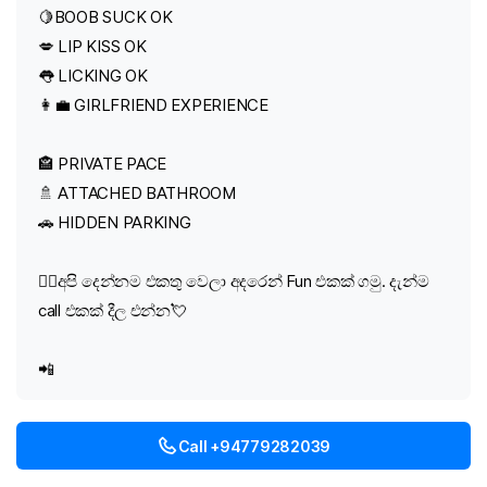
🍋BOOB SUCK OK
💋 LIP KISS OK
👅 LICKING OK
👩‍💼 GIRLFRIEND EXPERIENCE
🏤 PRIVATE PACE
🚿 ATTACHED BATHROOM
🚗 HIDDEN PARKING
❤️‍🔥අපි දෙන්නම එකතු වෙලා අදරෙන් Fun එකක් ගමු. දැන්ම
call එකක් දීල එන්න💘
📲
Call +94779282039