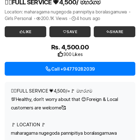
❤️‍🔥FULL SERVICE 💗4,500/ මහරගම
Location: maharagama nugegoda pannipitiya boralasgamuwa
Girls Personal
200.1K Views
4 hours ago
LIKE
SAVE
SHARE
Rs. 4,500.00
300 Likes
Call +94779282039
❤️‍🔥FULL SERVICE 💗4,500/=🚩 මහරගම
💯Healthy, don’t worry about that 😊Foreign & Local
customers are welcome🥰
🚩 LOCATION 🚩
maharagama nugegoda pannipitiya boralasgamuwa