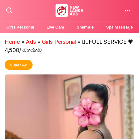
New
Lanka
Girls Personal
Live Cam
Shemale
Spa Massage
Ads
Home
»
Ads
»
Girls Personal
»
❤️‍🔥FULL SERVICE 💗
4,500/ මහරගම
Super Ad