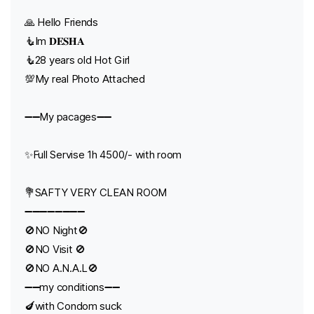
🙏 Hello Friends
🧜Im 𝐃𝐄𝐒𝐇𝐀
🧜28 years old Hot Girl
💯My real Photo Attached
➖➖My pacages➖➖
✨Full Servise 1h 4500/- with room
💐SAFTY VERY CLEAN ROOM
➖➖➖➖➖➖➖➖
🚫NO Night🚫
🚫NO Visit 🚫
🚫NO A.N.A.L🚫
➖➖my conditions➖➖
🍆with Condom suck