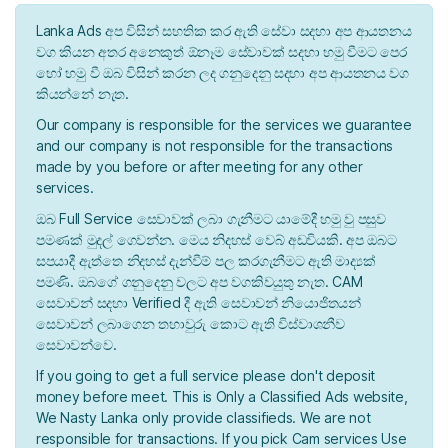
Lanka Ads අප විසින් සහතික කර ඇති සේවා සදහා අප ආයතනය
වග කියන අතර අනෙකුත් ඕනෑම සේවාවක් සදහා හමු වීමට පෙර
හෝ හමු වී ඔබ විසින් කරන ලද ගනුදෙනු සදහා අප ආයතනය වග
කියන්නේ නැත.
Our company is responsible for the services we guarantee
and our company is not responsible for the transactions
made by you before or after meeting for any other
services.
ඔබ Full Service සෙවාවක් ලබා ගැනීමට යාමේදී හමු වු පසුව
පමණක් මුදල් ගෙවන්න. මෙය නිදහස් වෙබ් අඩවියකි. අප ඔබට
සපයාදී ඇත්තෙ නිදහස් දැන්වීම් පල කරගැනීමට ඇති මාද්‍යක්
පමණි. ඔබගේ ගනුදෙනු වලට අප වගකිවයුතු නැත. CAM
සෙවාවන් සදහා Verified දී ඇති සෙවාවන් නියොජිතයන්
සෙවාවන් ලබාගෙන තහාවුරු කොට ඇති විස්වාශනීව
සෙවාවන්වෙ.
If you going to get a full service please don't deposit
money before meet. This is Only a Classified Ads website,
We Nasty Lanka only provide classifieds. We are not
responsible for transactions. If you pick Cam services Use