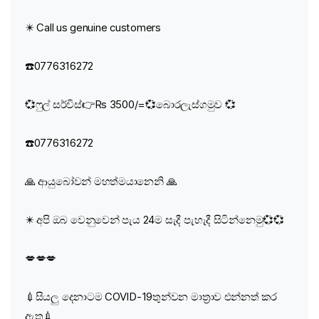
✴️ Call us genuine customers
☎️0776316272
💞ෆුල් සර්විස්👉Rs 3500/=💞බොරලැස්ගමුව 💞
☎️0776316272
🙏 ආයුබෝවන් මහත්මයානෙනි 🙏
✴️ අපි ඔබ වෙනුවෙන් පැය 24ම සැදී පැහැදී සිටින්නෙමු💞💞
💋💋💋
💉සියලු දෙනාටම COVID-19තුන්වන මාත්‍රාව එන්නත් කර
ඇත💉