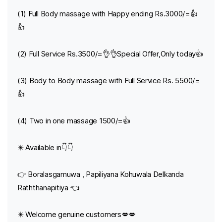
(1) Full Body massage with Happy ending Rs.3000/=👍
👍
(2) Full Service Rs.3500/=👌👌Special Offer,Only today👍
(3) Body to Body massage with Full Service Rs. 5500/=
👍
(4) Two in one massage 1500/=👍
✴️ Available in👇👇
👉 Boralasgamuwa , Papiliyana Kohuwala Delkanda
Raththanapitiya 👈
✴️ Welcome genuine customers💋💋