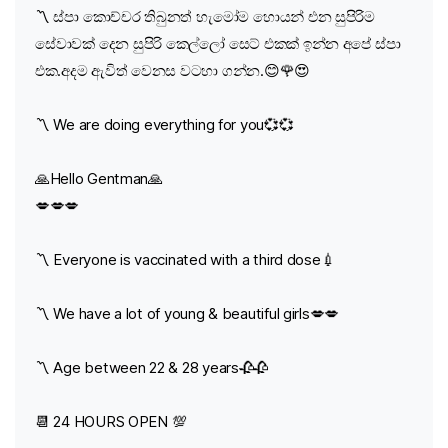
〽️ ස්පා කොච්චර තිබුනත් හැමෝම හොයන් එන සුපිරිම
සේවාවක් දෙන සුපිරි කෙල්ලෝ සෙට් එකක් ඉන්න අපේ ස්පා
එක.අදම ඇවිත් වෙනස වටහා ගන්න.😊🌹😍
〽️ We are doing everything for you💞💞
🙏Hello Gentman🙏
💋💋💋
〽️ Everyone is vaccinated with a third dose💉
〽️ We have a lot of young & beautiful girls💋💋
〽️ Age between 22 & 28 years🥀🥀
📆 24 HOURS OPEN 💯