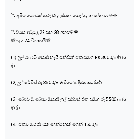
〽️ අපිට ගොඩක් තරුණ ලස්සන කෙල්ලො ඉන්නවා💋💋
〽️වයස අවුරුදු 22 සහ 28 අතර🌹🌹
💯පැය 24 විවෘතයි💯
(1) ෆුල් බොඩි මසාජ් හැපි එන්ඩින් එක සමග Rs 3000/=👍👍
👍
(2)ෆුල් සර්විස් රු.3500/=🔥විශේෂ දීමනාව.👍👍
(3) බොඩි ටු බොඩි මසාජ් ෆුල් සර්විස් එක සමග රු.5500/=👍
👍👍
(4) එකම මසාජ් එක දෙන්නෙක් ගෙන් 1500/=