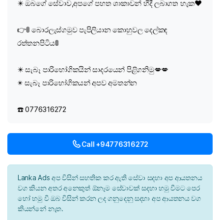
✴️ ඔබගේ සේවාව,අපගේ පහත ශාකාවන් හීදී ලබාගත හැක❤️
👉🚦 බොරලැස්ගමුව පැපිලියාන කොහුවල දෙල්කඳ
රත්තනපිටිය🚦
✴️ සැබෑ පාරිභෝගිකයින් සාදරයෙන් පිළිගනිමු💋💋
✴ සැබෑ පාරිභෝගිකයන් අපව අමතන්න
☎️ 0776316272
Call +94776316272
Lanka Ads අප විසින් සහතික කර ඇති සේවා සදහා අප ආයතනය
වග කියන අතර අනෙකුත් ඕනෑම සේවාවක් සදහා හමු වීමට පෙර
හෝ හමු වී ඔබ විසින් කරන ලද ගනුදෙනු සදහා අප ආයතනය වග
කියන්නේ නැත.