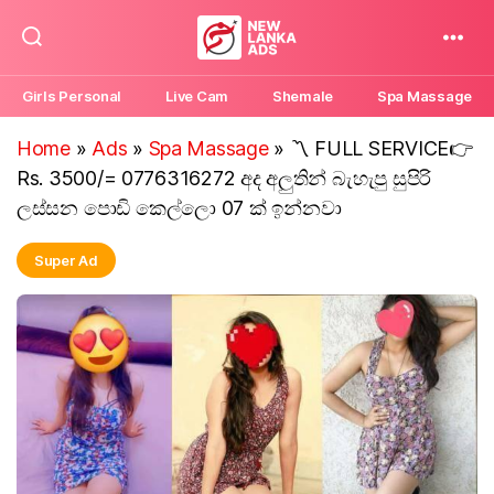
New
Lanka
Girls Personal
Live Cam
Shemale
Spa Massage
Ads
Home
»
Ads
»
Spa Massage
»
〽️ FULL SERVICE👉
Rs. 3500/= 0776316272 අද අලුතින් බැහැපු සුපිරි
ලස්සන පොඩි කෙල්ලො 07 ක් ඉන්නවා
Super Ad