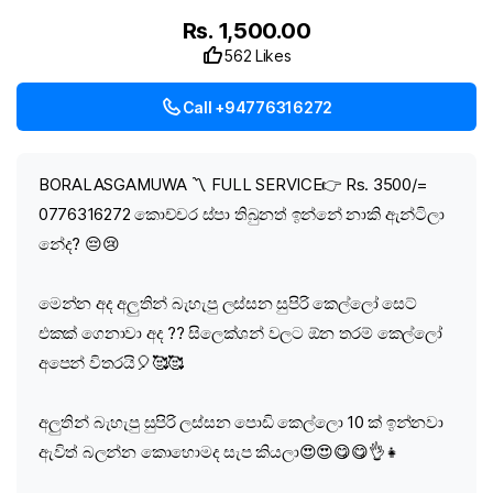
Rs. 1,500.00
562 Likes
Call +94776316272
BORALASGAMUWA 〽️ FULL SERVICE👉 Rs. 3500/=
0776316272 කොච්චර ස්පා තිබුනත් ඉන්නේ නාකි ඇන්ටිලා
නේද? 😔😢
මෙන්න අද අලුතින් බැහැපු ලස්සන සුපිරි කෙල්ලෝ සෙට්
එකක් ගෙනාවා අද ?? සිලෙක්ශන් වලට ඕන තරම් කෙල්ලෝ
අපෙන් විතරයි🎈🥰🥰
අලුතින් බැහැපු සුපිරි ලස්සන පොඩි කෙල්ලො 10 ක් ඉන්නවා
ඇවිත් බලන්න කොහොමද සැප කියලා😍😍😋😋👌👧