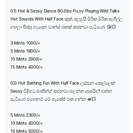
01) Hot & Sessy Dance B0.0bs Pu.sy Playing Wild Talks
Hot Sounds With Half Face කුක්..කූ පූ.සී මිරික මිරික ඇගිල්ල
ගහලා පිස්සු හැදෙන ඩාන්ස් එකක් කරනවා පැටියෝ. 😘💥
3 Mints 1000/=
5 Mints 1800/=
10 Mints 2900/=
15 Mints 4000/=
02) Hot Bathing Fun With Half Face ලස්සන කෙල්ලෙක්
Sessy විදිහට බාතින්ග් කරනවා බලන්න ආසයිද? එන්න
පැටියෝ එහෙනම් මේ පැකේජ් එක ගන්න 🫦💥
5 Mints 2300/=
10 Mints 4000/=
15 Mints 5000/=