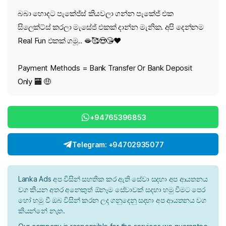
බබා හොදට පැකේජ්ස් කියවලා ගන්න පැකේජ් එක
සිලෙක්ට්ස් කරලා මැසේජ් එකක් දාන්න මැනික. අපි දෙන්නම
Real Fun එකක් ගමූ.. 🫦🥰😍😘❤️
Payment Methods = Bank Transfer Or Bank Deposit
Only 🏧 🤑
+94765396853
Telegram: +94702935077
Lanka Ads අප විසින් සහතික කර ඇති සේවා සදහා අප ආයතනය
වග කියන අතර අනෙකුත් ඕනෑම සේවාවක් සදහා හමු වීමට පෙර
හෝ හමු වී ඔබ විසින් කරන ලද ගනුදෙනු සදහා අප ආයතනය වග
කියන්නේ නැත.