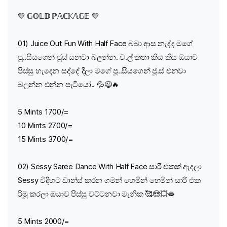
💛 𝔾𝕆𝕃𝔻 ℙ𝔸ℂ𝕂𝔸𝔾𝔼 💛
01) Juice Out Fun With Half Face බබා ආස නැද්ද මගේ
පූ..සියගෙන් ජූස් යනවා බලන්න. ව.ල් කතා කිය කිය ඔයාව
පිස්සු හැදෙන සද්දේ දීලා මගේ පූ..සියගෙන් ජූ.ස් එනවා
බලන්න එන්න පැටියෝ.. 💦😉🔥
5 Mints 1700/=
10 Mints 2700/=
15 Mints 3700/=
02) Sessy Saree Dance With Half Face සාරී එකක් ඇදලා
Sessy විදිහට ඩාන්ස් කරන ගමන් හෙමින් හෙමින් සාරි එක
රිමූ කරලා ඔයාව පිස්සු වට්ටනවා මැනික 🥰😍💥🫦
5 Mints 2000/=