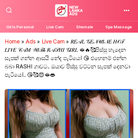
New
Lanka
Girls Personal
Live Cam
Shemale
Spa Massage
Ads
Home
»
Ads
»
Live Cam
»
𝑅𝐸𝒜𝐿 𝒢𝐸𝒩𝒰𝐼𝒩𝐸 𝐻𝒪𝒯
𝐿𝐼𝒱𝐸 𝒞𝒜𝑀 𝒲𝐼𝒯𝒽 𝑅𝒜𝒮𝐻𝐼 𝒢𝐼𝑅𝐿 🫦🔥🥰පිස්සු හැදෙන
සැපක් ගන්න ආසයි නේද පැටියෝ 😘 එහෙනම් එන්න
බබා RASHI ගාවට.. ඔයාව පිස්සු වට්ටන සැපක් දෙනවා
පැටියෝ.. 😘🥰😍🫦👄