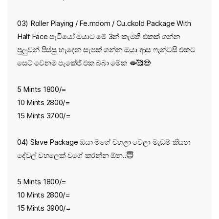
03) Roller Playing / Fe.mdom / Cu.ckold Package With
Half Face පැටියෝ ඔයාට මේ 3න් කැමති එකක් ගන්න
පුලුවන් පිස්සු හැදෙන සැපක් ගන්න ඔයා ආස ෆැන්ටසි එකට
සෙට් වෙනම පැකේජ් එක බබා මේක 🫦🥰😍
5 Mints 1800/=
10 Mints 2800/=
15 Mints 3700/=
04) Slave Package ඔයා මගේ වහලා වෙලා මැඩම් කියන
දේවල් වහලෙක් වගේ කරන්න ඕන..😇
5 Mints 1800/=
10 Mints 2800/=
15 Mints 3900/=