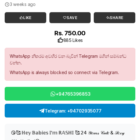
3 weeks ago
LIKE
SAVE
SHARE
Rs. 750.00
885 Likes
WhatsApp නිතරම අවහිර වන බැවින් Telegram මගින් සම්බන්ධ
වන්න.
WhatsApp is always blocked so connect via Telegram.
+94765396853
Telegram: +94702935077
😘🥰 ℍ𝕖𝕪 𝔹𝕒𝕓𝕚𝕖𝕤 𝕀'𝕞 ℝ𝔸𝕊ℍ𝕀 🥰 𝟤𝟦 𝒴𝑒𝒶𝓇𝓈 𝒞𝓊𝓉𝑒 & 𝒮𝑒𝓍𝓎