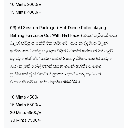
10 Mints 3000/=
15 Mints 4000/=
03) All Session Package ( Hot Dance Roller playing
Bathing Fun Juice Out With Half Face ) මගේ පැටියෝ ඔයා
බලන් හිටපු පැකේජ් එක තමා මේ. ආස නැද්ද ඔයා බලන්
ඉන්නකොට පිස්සු හැදෙන විදිහට ඩාන්ස් කරන ගමන් ඇදුම්
ගලවලා බාතින්ග් කරන ගමන් Sessy විදිහට ඩාන්ස් කරලා
ඔයා කැමති රෝල් එකක් කරන ගමන් අන්තිමට මගේ
පූ..සිගෙන් ජූ.ස් එනවා බලන්න. ආසයී නේද පැටියෝ.
එහෙනම් මේක ගන්න මැනික 🫦😍🥰😘
10 Mints 4500/=
15 Mints 5500/=
20 Mints 6500/=
30 Mints 7500/=