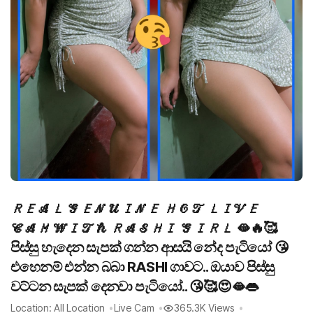
𝑅𝐸𝒜𝐿 𝒢𝐸𝒩𝒰𝐼𝒩𝐸 𝐻𝒪𝒯 𝐿𝐼𝒱𝐸
𝒞𝒜𝑀 𝒲𝐼𝒯𝒽 𝑅𝒜𝒮𝐻𝐼 𝒢𝐼𝑅𝐿 🫦🔥🥰
පිස්සු හැදෙන සැපක් ගන්න ආසයි නේද පැටියෝ 😘
එහෙනම් එන්න බබා RASHI ගාවට.. ඔයාව පිස්සු
වට්ටන සැපක් දෙනවා පැටියෝ.. 😘🥰😍🫦👄
Location: All Location
Live Cam
365.3K Views