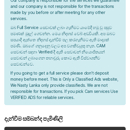
Our company is responsible for the services we guarantee
and our company is not responsible for the transactions
made by you before or after meeting for any other
services.
ඔබ Full Service සෙවාවක් ලබා ගැනීමට යාමේදී හමු වු පසුව
පමණක් මුදල් ගෙවන්න. මෙය නිදහස් වෙබ් අඩවියකි. අප ඔබට
සපයාදී ඇත්තෙ නිදහස් දැන්වීම් පල කරගැනීමට ඇති මාද්‍යක්
පමණි. ඔබගේ ගනුදෙනු වලට අප වගකිවයුතු නැත. CAM
සෙවාවන් සදහා Verified දී ඇති සෙවාවන් නියොජිතයන්
සෙවාවන් ලබාගෙන තහාවුරු කොට ඇති විස්වාශනීව
සෙවාවන්වෙ.
If you going to get a full service please don't deposit
money before meet. This is Only a Classified Ads website,
We Nasty Lanka only provide classifieds. We are not
responsible for transactions. If you pick Cam services Use
VERIFIED ADS for reliable services.
දැන්වීම සම්බන්ද පැමිණිලි