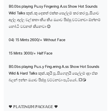
B0.0bs playing Pu.sy Fingering A.ss Show Hot Sounds
Wild Talks කුක්..කු දෙකත් එක්ක සෙල්ලම් කර කර පූ..සියාව
අල්ල අල්ල වල් කතා කිය කිය ඔයාව පිස්සු වට්ටනවා ඕන්නම්
නෝ.ටි වචනත් කියනවා 😉
04) 15 Mints 2600/= Without Face
15 Mints 3000/= Half Face
B0.0bs playing Pu.s.y Fing.ering A.ss Show Hot Sounds
Wild & Hard Talks කුක්..කූයි පූ..සිගෙනුයි සෙල්ලම් දදා ඒක
බලන් ඉන්න ඔයාව පිස්සු වට්ටනවා පැටියෝ.. 💥😘
🧡 ℙ𝕃𝔸𝕋𝕀ℕ𝕌𝕄 ℙ𝔸ℂ𝕂𝔸𝔾𝔼 🧡