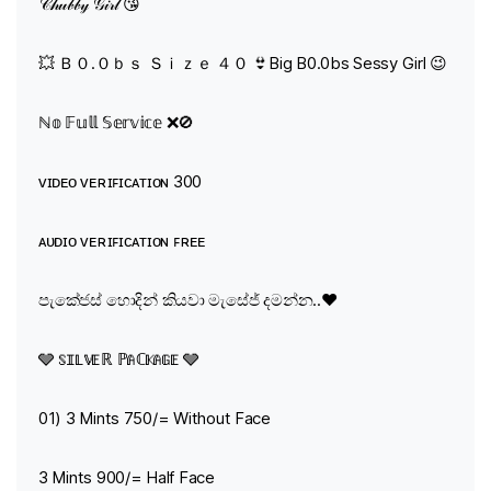
𝒞𝒽𝓊𝒷𝒷𝓎 𝒢𝒾𝓇𝓁 😘
💥 Ｂ０.０ｂｓ Ｓｉｚｅ ４０ 👙Big B0.0bs Sessy Girl 😉
ℕ𝕠 𝔽𝕦𝕝𝕝 𝕊𝕖𝕣𝕧𝕚𝕔𝕖 ❌🚫
ᴠɪᴅᴇᴏ ᴠᴇʀɪꜰɪᴄᴀᴛɪᴏɴ 300
ᴀᴜᴅɪᴏ ᴠᴇʀɪꜰɪᴄᴀᴛɪᴏɴ ꜰʀᴇᴇ
පැකේජස් හොදින් කියවා මැසේජ් දමන්න..❤️
🩶 𝕊𝕀𝕃𝕍𝔼ℝ ℙ𝔸ℂ𝕂𝔸𝔾𝔼 🩶
01) 3 Mints 750/= Without Face
3 Mints 900/= Half Face