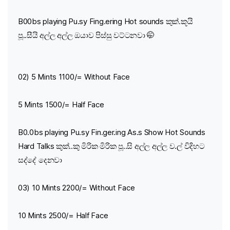
B00bs playing Pu.sy Fing.ering Hot sounds කුක්.කූයි
පූ..සීයි අල්ල අල්ල ඔයාව පිස්සු වට්ටනවා 🤭
02) 5 Mints 1100/= Without Face
5 Mints 1500/= Half Face
B0.0bs playing Pu.sy Fin.ger.ing As.s Show Hot Sounds
Hard Talks කුක්..කු මිරික මිරික පූ..සි අල්ල අල්ල ව.ල් විදිහට
සද්දේ දෙනවා
03) 10 Mints 2200/= Without Face
10 Mints 2500/= Half Face