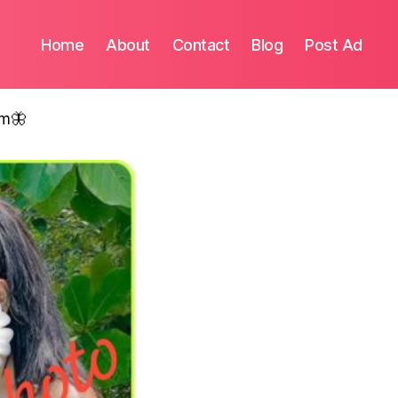
Home
About
Contact
Blog
Post Ad
om🦋