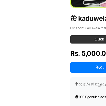
🦋 kaduwela
Location: Kaduwela ma
LIKE
Rs. 5,000.
Cal
💐අද ඉන්නේ කඩුවෙ
😎100%genuine ad