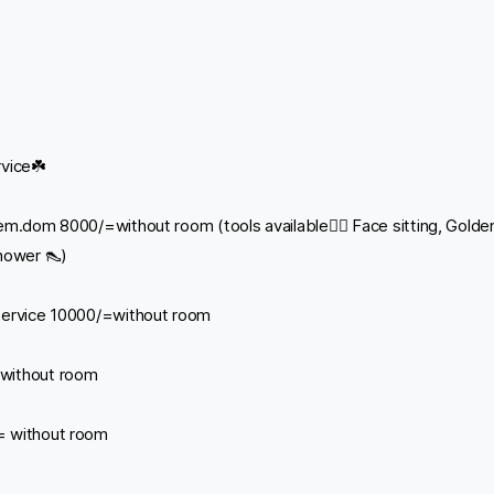
rvice☘️
em.dom 8000/=without room (tools available🧛‍♀️ Face sitting, Golde
hower 👠)
Service 10000/=without room
without room
= without room