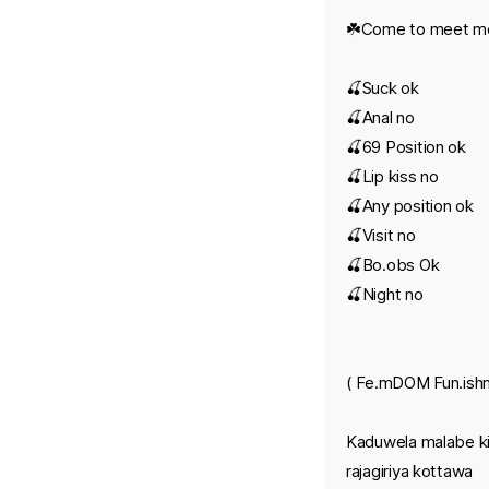
☘️Come to meet me r
🍒Suck ok
🍒Anal no
🍒69 Position ok
🍒Lip kiss no
🍒Any position ok
🍒Visit no
🍒Bo.obs Ok
🍒Night no
( Fe.mDOM Fun.ishm
Kaduwela malabe ki
rajagiriya kottawa