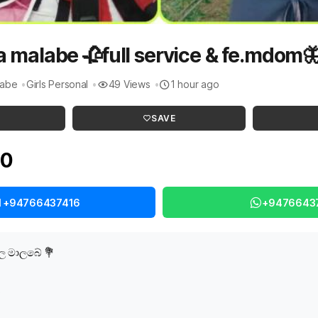
 malabe 🥀full service & fe.mdom
labe
Girls Personal
49 Views
1 hour ago
SAVE
00
l +94766437416
+9476643
ල මාලබේ 💐
s