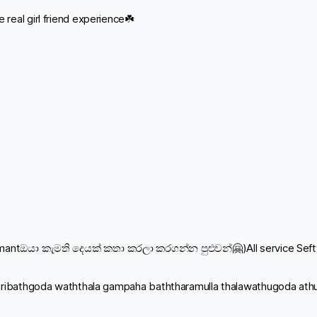
eal girl friend experience☘️
antඔයා කැමති දෙයක් කතා කරලා කරගන්න පුළුවන්🤗)All service Sefty
ribathgoda waththala gampaha baththaramulla thalawathugoda ath