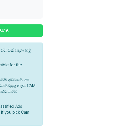
7416
ේවාවක් සදහා හමු
ible for the
වෙබ් අඩවියකි. අප
 වගකිවයුතු නැත. CAM
ිස්වාශනීව
lassified Ads
 If you pick Cam