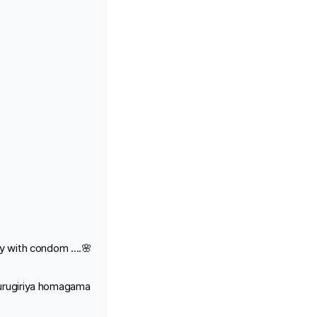
 with condom ....🌸
urugiriya homagama