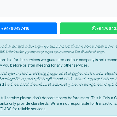
l +94766437416
+9476643
න් සහතික කර ඇති සේවා සදහා අප ආයතනය වග කියන අතර අනෙකුත් ඕනෑම ස
ී ඔබ විසින් කරන ලද ගනුදෙනු සදහා අප ආයතනය වග කියන්නේ නැත.
onsible for the services we guarantee and our company is not respons
y you before or after meeting for any other services.
ාවක් ලබා ගැනීමට යාමේදී හමු වු පසුව පමණක් මුදල් ගෙවන්න. මෙය නිදහස් 
ිදහස් දැන්වීම් පල කරගැනීමට ඇති මාද්‍යක් පමණි. ඔබගේ ගනුදෙනු වලට අප
ied දී ඇති සෙවාවන් නියොජිතයන් සෙවාවන් ලබාගෙන තහාවුරු කොට ඇති ව
a full service please don't deposit money before meet. This is Only a C
nka only provide classifieds. We are not responsible for transactions.
D ADS for reliable services.