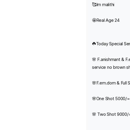
🥰Im malithi
🤩Real Age 24
☘️Today Special Se
🌸 F.anishmant & F.
service no brown s
🌸F.em.dom & Full 
🌸One Shot 5000/=
🌸 Two Shot 9000/