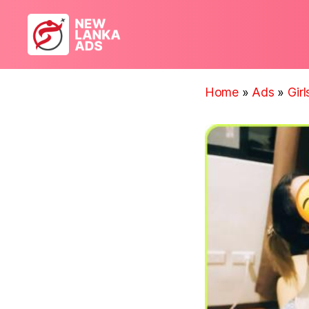
New
Lanka
Ads
Home
»
Ads
»
Gir