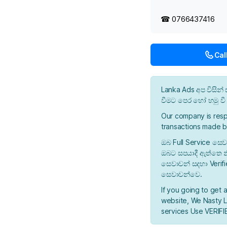
☎ 0766437416
Cal
Lanka Ads අප විසි
වීමට පෙර හෝ හමු ව
Our company is resp
transactions made b
ඔබ Full Service සෙව
ඔබට සපයාදී ඇත්තෙ න
සෙවාවන් සදහා Verif
සෙවාවන්වෙ.
If you going to get 
website, We Nasty La
services Use VERIFIE