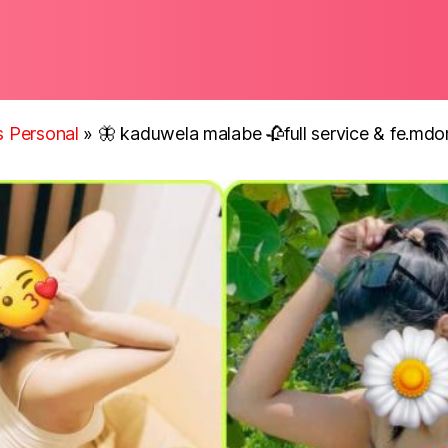
ls Personal
»
🦋 kaduwela malabe 🥀full service & fe.md