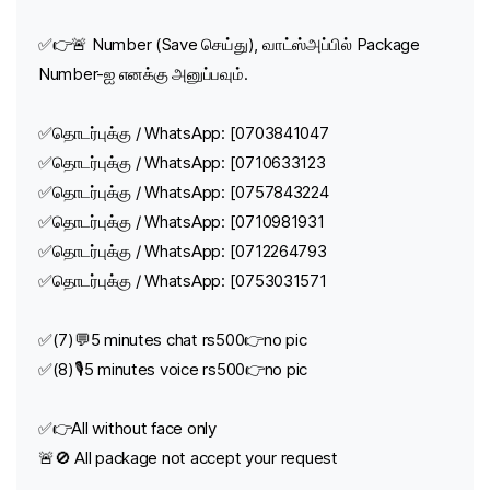
✅👉🚨 Number (Save செய்து), வாட்ஸ்அப்பில் Package
Number-ஐ எனக்கு அனுப்பவும்.
✅தொடர்புக்கு / WhatsApp: [0703841047
✅தொடர்புக்கு / WhatsApp: [0710633123
✅தொடர்புக்கு / WhatsApp: [0757843224
✅தொடர்புக்கு / WhatsApp: [0710981931
✅தொடர்புக்கு / WhatsApp: [0712264793
✅தொடர்புக்கு / WhatsApp: [0753031571
✅(7)💬5 minutes chat rs500👉no pic
✅(8)🎙️5 minutes voice rs500👉no pic
✅👉All without face only
🚨🚫 All package not accept your request