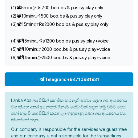
(1)📽️5min👉Rs700 boo.bs & pus.sy play only
(2)📽️10min👉1500 boo.bs & pus.sy play only
(3)📽️15min👉Rs2000 boo.bs & pus.sy play only
(4)📽️🎙️5min👉Rs1200 boo.bs pus.sy play+voice
(5)📽️🎙️10min👉2000 boo.bs & pus.sy play+voice
(6)📽️🎙️15min👉2500 boo.bs & pus.sy play+voice
Telegram: +94710981931
Lanka Ads අප විසින් සහතික කර ඇති සේවා සදහා අප ආයතනය
වග කියන අතර අනෙකුත් ඕනෑම සේවාවක් සදහා හමු වීමට පෙර
හෝ හමු වී ඔබ විසින් කරන ලද ගනුදෙනු සදහා අප ආයතනය වග
කියන්නේ නැත.
Our company is responsible for the services we guarantee
and our company is not responsible for the transactions