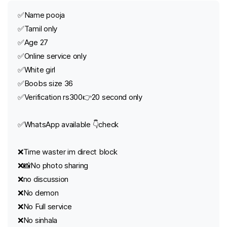
✅Name pooja
✅Tamil only
✅Age 27
✅Online service only
✅White girl
✅Boobs size 36
✅Verification rs300👉20 second only
✅WhatsApp available 👇check
❌Time waster im direct block
❌📸No photo sharing
❌no discussion
❌No demon
❌No Full service
❌No sinhala