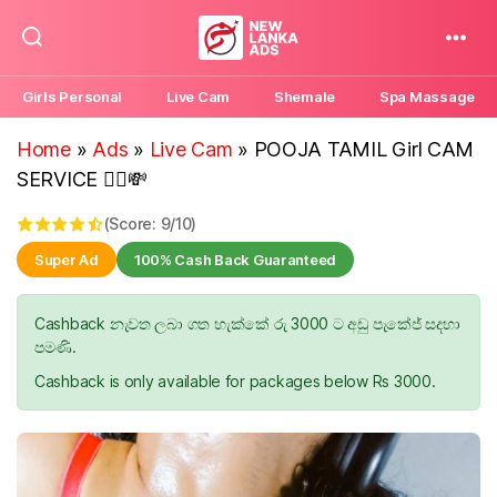
New
Lanka
Girls Personal
Live Cam
Shemale
Spa Massage
Ads
Home
»
Ads
»
Live Cam
»
POOJA TAMIL Girl CAM
SERVICE 💁‍♀️💸
(Score: 9/10)
Super Ad
100% Cash Back Guaranteed
Cashback නැවත ලබා ගත හැක්කේ රු 3000 ට අඩු පැකේජ් සදහා
පමණි.
Cashback is only available for packages below Rs 3000.