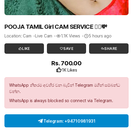
POOJA TAMIL Girl CAM SERVICE 💁‍♀️💸
Location: Cam
Live Cam
1.1K Views
5 hours ago
LIKE
SAVE
SHARE
Rs. 700.00
1K Likes
WhatsApp නිතරම අවහිර වන බැවින් Telegram මගින් සම්බන්ධ
වන්න.
WhatsApp is always blocked so connect via Telegram.
Telegram: +94710981931