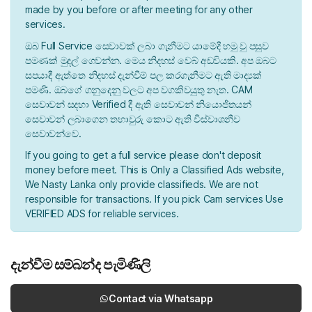
made by you before or after meeting for any other
services.
ඔබ Full Service සෙවාවක් ලබා ගැනීමට යාමේදී හමු වු පසුව
පමණක් මුදල් ගෙවන්න. මෙය නිදහස් වෙබ් අඩවියකි. අප ඔබට
සපයාදී ඇත්තෙ නිදහස් දැන්වීම් පල කරගැනීමට ඇති මාද්‍යක්
පමණි. ඔබගේ ගනුදෙනු වලට අප වගකිවයුතු නැත. CAM
සෙවාවන් සදහා Verified දී ඇති සෙවාවන් නියොජිතයන්
සෙවාවන් ලබාගෙන තහාවුරු කොට ඇති විස්වාශනීව
සෙවාවන්වෙ.
If you going to get a full service please don't deposit
money before meet. This is Only a Classified Ads website,
We Nasty Lanka only provide classifieds. We are not
responsible for transactions. If you pick Cam services Use
VERIFIED ADS for reliable services.
දැන්වීම සම්බන්ද පැමිණිලි
Contact via Whatsapp