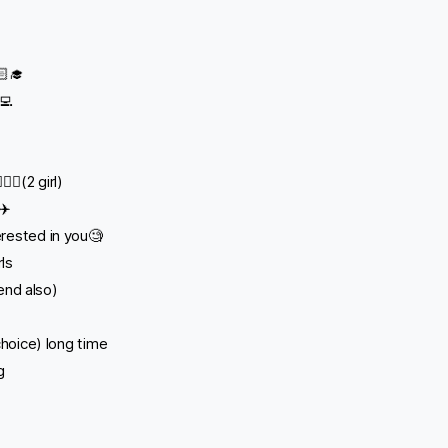
‍🎓
💻
‍♀️(2 girl)
✈️
rested in you🧐
rls
iend also)
choice) long time
g