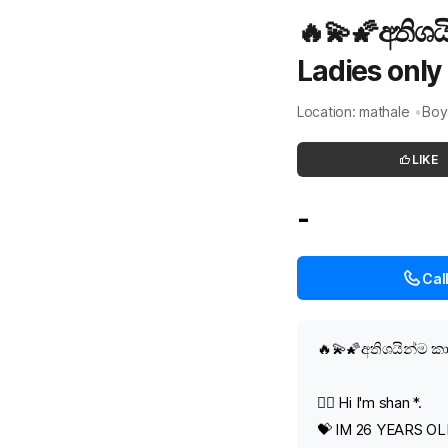
🔥💫🌠අතිශය
Ladies only
Location: mathale
Boy
LIKE
-
Cal
🔥💫🌠අතිශයින්ම කා
❤️‍🔥 Hi I'm shan *.
💝 IM 26 YEARS 