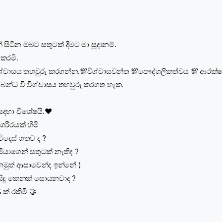
සිටින ඔබට සතුටක් දීමට මා සූදානම්.
 කරමි.
විශ්වාසය තහවුරු කරගන්න. 💯විශ්වාසවන්ත 💯පෞද්ගලිකත්වය 💯 ආරක්
බන්ධ වී විශ්වාසය තහවුරු කරගත හැක.
සදහා විශේෂයි.♥️
රීරයක් හිමි
විදෙස් ගතව ද ?
ියාගෙන් සතුටක් නැතිද ?
( නමුත් ආසාවෙන්ද ඉන්නේ )
රිසිදු කෙනක් සොයනවාද ?
ක් රකිමි 🤝