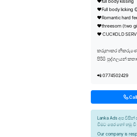
❤️full body kissing
❤️Full body licking 
❤️Romantic hard fee
❤️threesom (two gi
❤️ CUCKOLD SERV
කරුනාකර නිකරුණේ 
පිරිමි පුද්ගලයන් ක
📲 0774502429
Cal
Lanka Ads අප විසි
වීමට පෙර හෝ හමු ව
Our company is resp