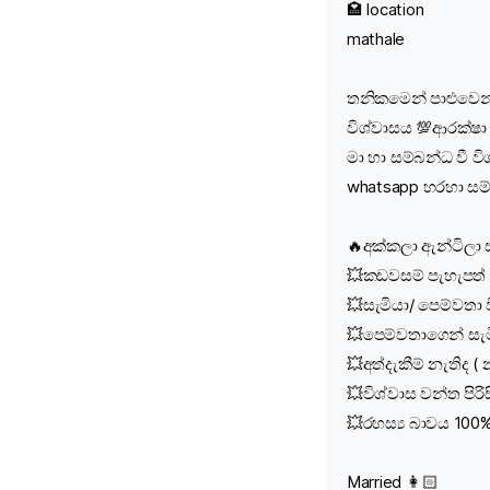
🏩 location
mathale
තනිකමෙන් පාළුවෙන් 
විශ්වාසය 💯ආරක්ෂා
මා හා සම්බන්ධ වී 
whatsapp හරහා සම්
🔥අක්කලා ඇන්ටිලා 
💥කඩවසම් පැහැපත් ශ
💥සැමියා/ පෙම්වතා 
💥පෙම්වතාගෙන් සැම
💥අත්දැකීම් නැතිද 
💥විශ්වාස වන්ත පි
💥රහස්‍ය බාවය 100% 
Married 👩🏻