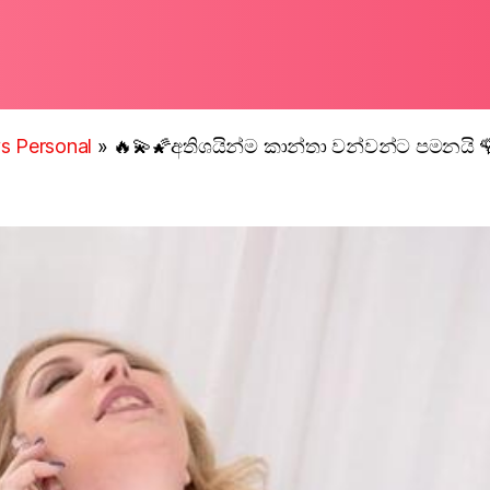
s Personal
»
🔥💫🌠අතිශයින්ම කාන්තා වන්වන්ට පමනයි 🌹 