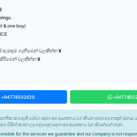
😋
lings.
rl & one boy)
ICE
ඇමතුම් ගැනීමෙන් වලකින්න📵
තාකිරීමෙන් වලකින්න📵
l +94774502429
+9477450
න් සහතික කර ඇති සේවා සදහා අප ආයතනය වග කියන අතර අනෙකුත් ඕනෑම ස
ී ඔබ විසින් කරන ලද ගනුදෙනු සදහා අප ආයතනය වග කියන්නේ නැත.
onsible for the services we guarantee and our company is not respons