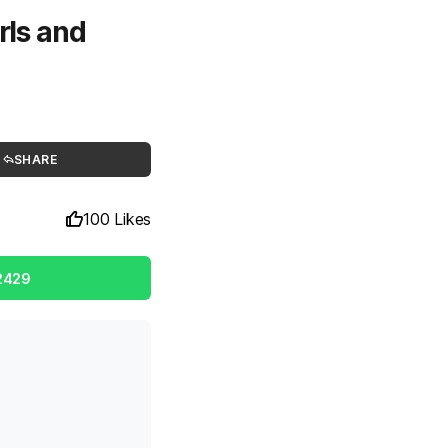
rls and
SHARE
100 Likes
2429