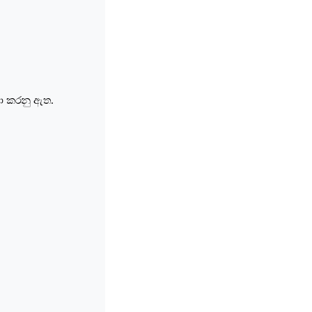
ෂා කරනු ඇත.