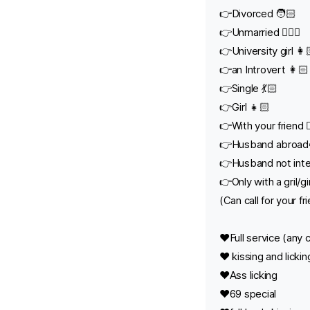
👉Divorced 🧑🏻
👉Unmarried 👱🏻‍♀️
👉University girl 👩
👉an Introvert 👩🏻‍
👉Single 💃🏻
👉Girl 👧🏻
👉With your friend 👯
👉Husband abroad
👉Husband not inte
👉Only with a gril/gi
(Can call for your fr
❤️Full service (any 
❤️ kissing and lickin
❤️Ass licking
❤️69 special