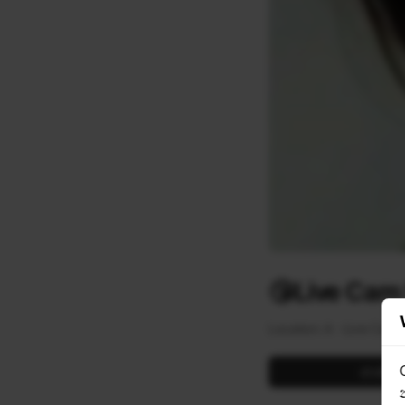
😘Live Cam
Location: A
Live Cam
LIKE