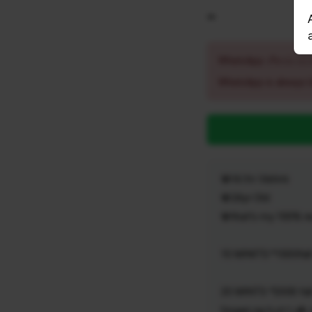
-
WhatsApp නිතරම අවහි
WhatsApp is always 
💎Hi i'm Vishmi
💎24yr Old
💎that's my 100% r
10 MINITS *1000full 
20 MINTS *2000 ful
f,ingeri,ng h,ot t,alk