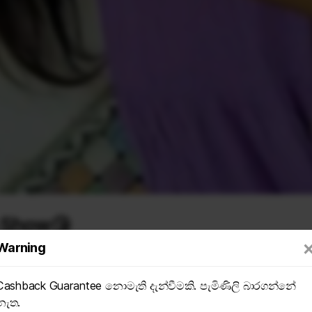
 Show😘
Warning
104 Views
6 hours ago
Cashback Guarantee නොමැති දැන්වීමකි. පැමිණිලි බාරගන්නේ
SAVE
නැත.