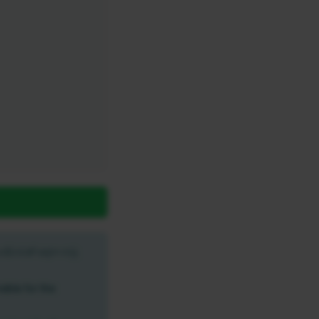
ේවාවක් සදහා හමු
ible for the