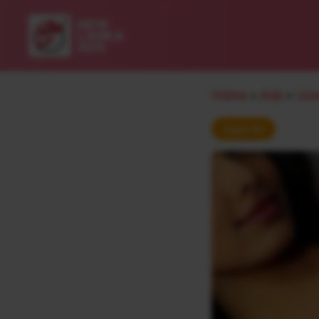
New
Lanka
Ads
Home
»
Ads
»
Liv
Super Ad