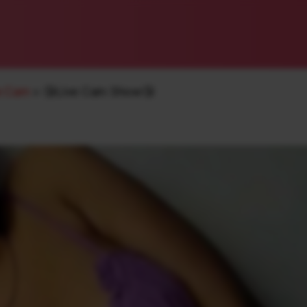
e Cam
»
😘Live Cam Show😘