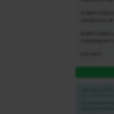
30 MINTS *2500 b,00b
d,ancing d, irty t,alk
40 MINTS *3000 h,ot
a,nal p,laying w,ith t
0712179571
Lanka Ads අප විසි
වීමට පෙර හෝ හමු ව
Our company is resp
transactions made b