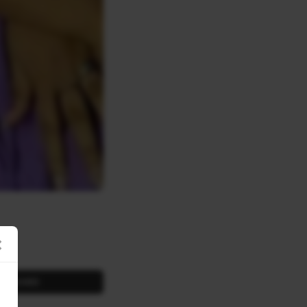
×
SHARE