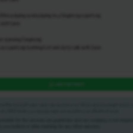
s p,laying a,nal p,laying to,y f,ingeri,ng s,quirti,ng
 w,ith f,ace
 d,ancing F,inger,ing
,oy s,quirti,ng b,athing h,ot and d,irty t,alk w,ith f,ace
+94712179571
න් සහතික කර ඇති සේවා සදහා අප ආයතනය වග කියන අතර අනෙකුත් ඕනෑම ස
ී ඔබ විසින් කරන ලද ගනුදෙනු සදහා අප ආයතනය වග කියන්නේ නැත.
onsible for the services we guarantee and our company is not respons
y you before or after meeting for any other services.