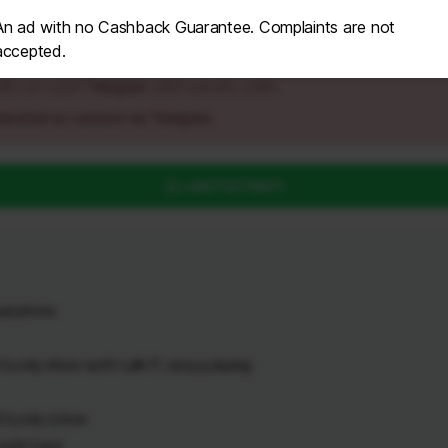
An ad with no Cashback Guarantee. Complaints are not
accepted.
ර වන බැවින් Telegram මගින් සම්බන්ධ වන්න.
blocked so connect via Telegram.
+94712179571
eal photo
b,ody show w,ith t,alk P, ussy p,laying
l b,ody s,how
 w,ith f,ace