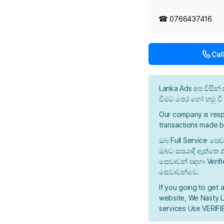
☎ 0766437416
Cal
Lanka Ads අප විසි
වීමට පෙර හෝ හමු ව
Our company is resp
transactions made b
ඔබ Full Service සෙව
ඔබට සපයාදී ඇත්තෙ න
සෙවාවන් සදහා Verif
සෙවාවන්වෙ.
If you going to get 
website, We Nasty La
services Use VERIFIE