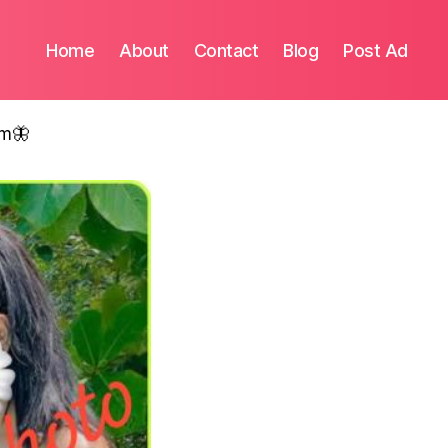
Home
About
Contact
Blog
Post Ad
om🦋