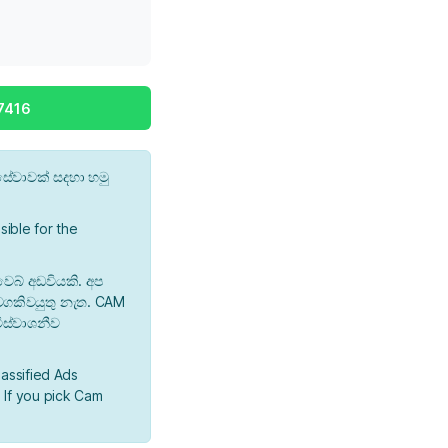
7416
ේවාවක් සදහා හමු
ible for the
වෙබ් අඩවියකි. අප
 වගකිවයුතු නැත. CAM
ිස්වාශනීව
lassified Ads
 If you pick Cam