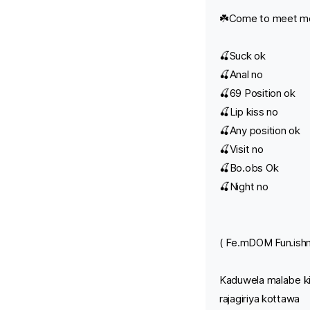
☘️Come to meet me r
🍒Suck ok
🍒Anal no
🍒69 Position ok
🍒Lip kiss no
🍒Any position ok
🍒Visit no
🍒Bo.obs Ok
🍒Night no
( Fe.mDOM Fun.ishm
Kaduwela malabe ki
rajagiriya kottawa