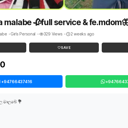
 malabe 🥀full service & fe.mdom
labe
Girls Personal
329 Views
2 weeks ago
SAVE
00
l +94766437416
+9476643
ල මාලබේ 💐
s