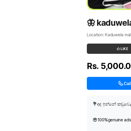
🦋 kaduwela
Location: Kaduwela ma
LIKE
Rs. 5,000.
Cal
💐අද ඉන්නේ කඩුවෙ
😎100%genuine ad