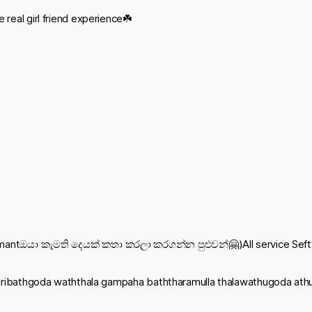
eal girl friend experience☘️
antඔයා කැමති දෙයක් කතා කරලා කරගන්න පුළුවන්🤗)All service Sefty
ribathgoda waththala gampaha baththaramulla thalawathugoda ath