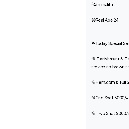
🥰Im malithi
🤩Real Age 24
☘️Today Special Se
🌸 F.anishmant & F.
service no brown s
🌸F.em.dom & Full 
🌸One Shot 5000/=
🌸 Two Shot 9000/