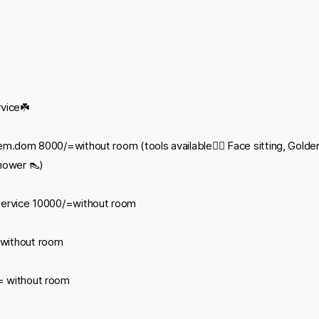
rvice☘️
em.dom 8000/=without room (tools available🧛‍♀️ Face sitting, Golde
hower 👠)
Service 10000/=without room
without room
= without room