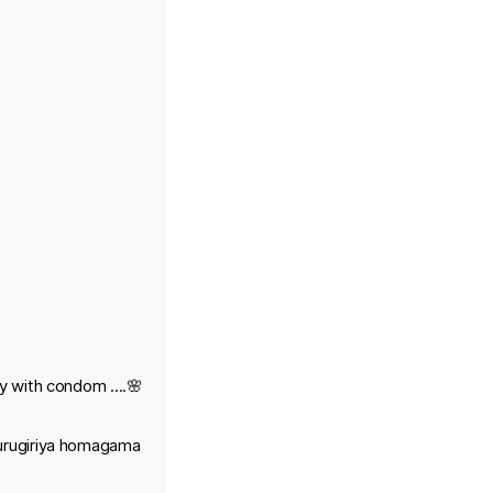
 with condom ....🌸
urugiriya homagama