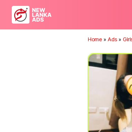
New
Lanka
Ads
Home
»
Ads
»
Gir