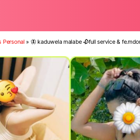
ls Personal
»
🦋 kaduwela malabe 🥀full service & fe.md