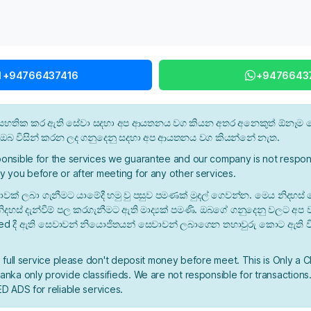
l +94766437416
+9476643
න් සහතික කර ඇති සේවා සදහා අප ආයතනය වග කියන අතර අනෙකුත් ඕනෑම ස
ී ඔබ විසින් කරන ලද ගනුදෙනු සදහා අප ආයතනය වග කියන්නේ නැත.
onsible for the services we guarantee and our company is not respons
y you before or after meeting for any other services.
ාවක් ලබා ගැනීමට යාමේදී හමු වු පසුව පමණක් මුදල් ගෙවන්න. මෙය නිදහස් 
ිදහස් දැන්වීම් පල කරගැනීමට ඇති මාද්‍යක් පමණි. ඔබගේ ගනුදෙනු වලට අප
ied දී ඇති සෙවාවන් නියොජිතයන් සෙවාවන් ලබාගෙන තහාවුරු කොට ඇති ව
a full service please don't deposit money before meet. This is Only a C
nka only provide classifieds. We are not responsible for transactions.
D ADS for reliable services.