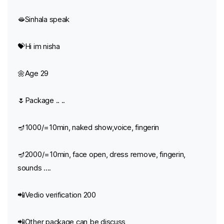
🫦Sinhala speak
💝Hi im nisha
🌼Age 29
🌷Package .. ..
🪔1000/=10min, naked show,voice, fingerin
🪔2000/=10min, face open, dress remove, fingerin,
sounds ....
📲Vedio verification 200
📲Other package can be discuss ,