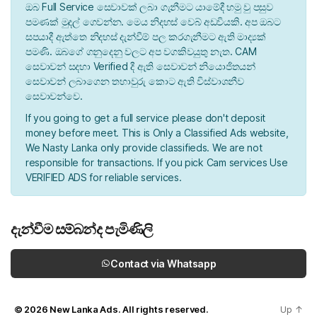
ඔබ Full Service සෙවාවක් ලබා ගැනීමට යාමේදී හමු වු පසුව
පමණක් මුදල් ගෙවන්න. මෙය නිදහස් වෙබ් අඩවියකි. අප ඔබට
සපයාදී ඇත්තෙ නිදහස් දැන්වීම් පල කරගැනීමට ඇති මාද්‍යක්
පමණි. ඔබගේ ගනුදෙනු වලට අප වගකිවයුතු නැත. CAM
සෙවාවන් සදහා Verified දී ඇති සෙවාවන් නියොජිතයන්
සෙවාවන් ලබාගෙන තහාවුරු කොට ඇති විස්වාශනීව
සෙවාවන්වෙ.
If you going to get a full service please don't deposit
money before meet. This is Only a Classified Ads website,
We Nasty Lanka only provide classifieds. We are not
responsible for transactions. If you pick Cam services Use
VERIFIED ADS for reliable services.
දැන්වීම සම්බන්ද පැමිණිලි
Contact via Whatsapp
© 2026
New Lanka Ads
. All rights reserved.
Up
↑