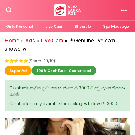
New
Lanka
Girls Personal
Live Cam
Shemale
Spa Massage
Ads
Home
»
Ads
»
Live Cam
»
👩Genuine live cam
shows 🔥
(Score: 10/10)
Super Ad
100% Cash Back Guaranteed
Cashback නැවත ලබා ගත හැක්කේ රු 3000 ට අඩු පැකේජ් සදහා
පමණි.
Cashback is only available for packages below Rs 3000.