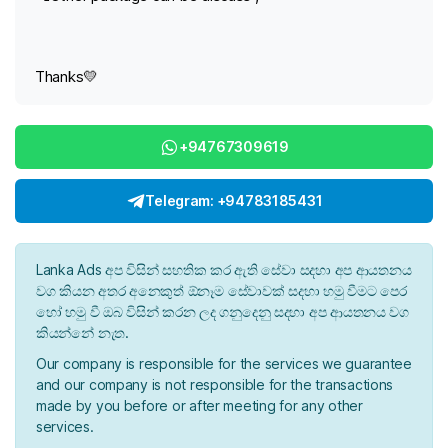
Thanks💛
+94767309619
Telegram: +94783185431
Lanka Ads අප විසින් සහතික කර ඇති සේවා සදහා අප ආයතනය
වග කියන අතර අනෙකුත් ඕනෑම සේවාවක් සදහා හමු වීමට පෙර
හෝ හමු වී ඔබ විසින් කරන ලද ගනුදෙනු සදහා අප ආයතනය වග
කියන්නේ නැත.
Our company is responsible for the services we guarantee
and our company is not responsible for the transactions
made by you before or after meeting for any other
services.