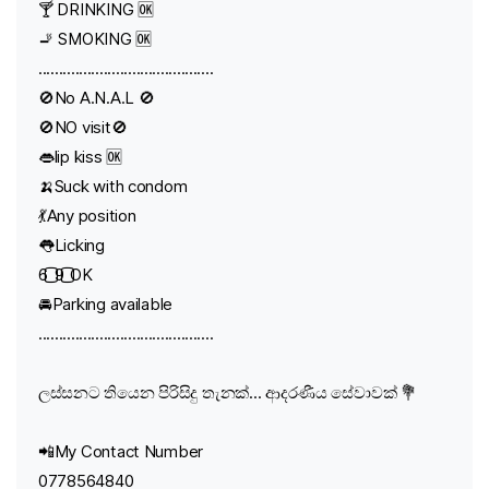
🍸 DRINKING 🆗
🚬 SMOKING 🆗
...........................................
🚫No A.N.A.L 🚫
🚫NO visit🚫
👄lip kiss 🆗
🍌Suck with condom
💃Any position
👅Licking
6️⃣9️⃣OK
🚘Parking available
...........................................
ලස්සනට තියෙන පිරිසිදු තැනක්... ආදරණීය සේවාවක් 💐
📲My Contact Number
0778564840