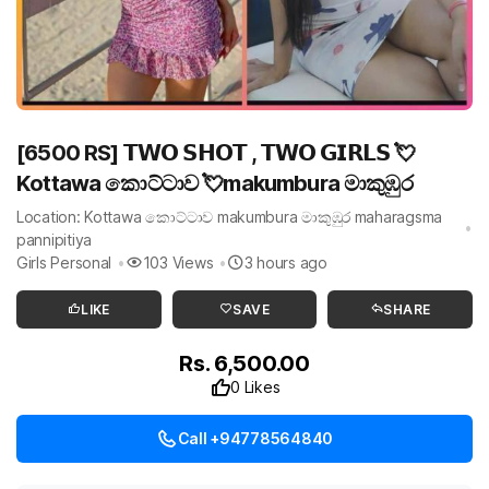
[6500 RS] 𝗧𝗪𝗢 𝗦𝗛𝗢𝗧 , 𝗧𝗪𝗢 𝗚𝗜𝗥𝗟𝗦 💘
Kottawa කොට්ටාව 💘makumbura මාකුඹුර
Location: Kottawa කොට්ටාව makumbura මාකුඹුර maharagsma
pannipitiya
Girls Personal
103 Views
3 hours ago
LIKE
SAVE
SHARE
Rs. 6,500.00
0 Likes
Call +94778564840