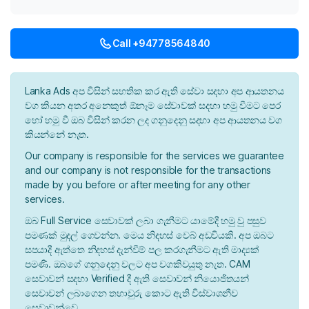
Call +94778564840
Lanka Ads අප විසින් සහතික කර ඇති සේවා සදහා අප ආයතනය
වග කියන අතර අනෙකුත් ඕනෑම සේවාවක් සදහා හමු වීමට පෙර
හෝ හමු වී ඔබ විසින් කරන ලද ගනුදෙනු සදහා අප ආයතනය වග
කියන්නේ නැත.
Our company is responsible for the services we guarantee
and our company is not responsible for the transactions
made by you before or after meeting for any other
services.
ඔබ Full Service සෙවාවක් ලබා ගැනීමට යාමේදී හමු වු පසුව
පමණක් මුදල් ගෙවන්න. මෙය නිදහස් වෙබ් අඩවියකි. අප ඔබට
සපයාදී ඇත්තෙ නිදහස් දැන්වීම් පල කරගැනීමට ඇති මාද්‍යක්
පමණි. ඔබගේ ගනුදෙනු වලට අප වගකිවයුතු නැත. CAM
සෙවාවන් සදහා Verified දී ඇති සෙවාවන් නියොජිතයන්
සෙවාවන් ලබාගෙන තහාවුරු කොට ඇති විස්වාශනීව
සෙවාවන්වෙ.