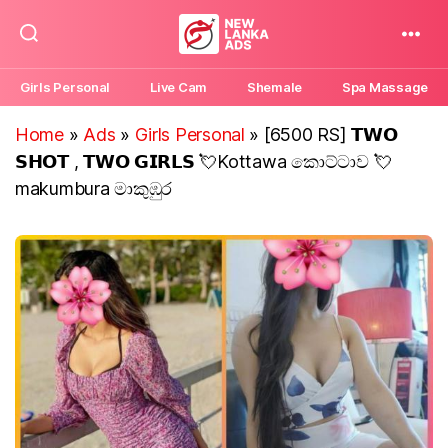
New
Lanka
Girls Personal
Live Cam
Shemale
Spa Massage
Ads
Home
»
Ads
»
Girls Personal
»
[6500 RS] 𝗧𝗪𝗢
𝗦𝗛𝗢𝗧 , 𝗧𝗪𝗢 𝗚𝗜𝗥𝗟𝗦 💘Kottawa කොට්ටාව 💘
makumbura මාකුඹුර