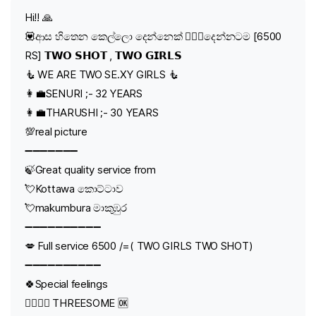
Hi!! 🙏
💟ආස හිතෙන කෙල්ලො දෙන්නෙක් 👩‍❤‍👩දෙන්නටම [6500
RS] 𝗧𝗪𝗢 𝗦𝗛𝗢𝗧 , 𝗧𝗪𝗢 𝗚𝗜𝗥𝗟𝗦
🧜 WE ARE TWO SE.XY GIRLS 🧜
👩‍💼SENURI ;- 32 YEARS
👩‍💼THARUSHI ;- 30 YEARS
💯real picture
➖➖➖➖➖➖➖
🍃Great quality service from
💘Kottawa කොට්ටාව
💘makumbura මාකුඹුර
➖➖➖➖➖➖➖➖➖➖
💋 Full service 6500 /=( TWO GIRLS TWO SHOT)
➖➖➖➖➖➖➖➖➖➖
🍀Special feelings
👩‍❤‍💋‍👩 THREESOME 🆗