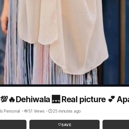
e 💯🔥Dehiwala 🌉 Real picture 💕 Ap
rls Personal
51 Views
25 minutes ago
SAVE