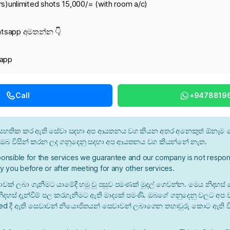
urs)unlimited shots 15,000/= (with room a/c)
atsapp අමතන්න 👇
app
Call
+9478819
න් සහතික කර ඇති සේවා සදහා අප ආයතනය වග කියන අතර අනෙකුත් ඕනෑම ස
ී ඔබ විසින් කරන ලද ගනුදෙනු සදහා අප ආයතනය වග කියන්නේ නැත.
onsible for the services we guarantee and our company is not respons
y you before or after meeting for any other services.
ාවක් ලබා ගැනීමට යාමේදී හමු වු පසුව පමණක් මුදල් ගෙවන්න. මෙය නිදහස් 
ිදහස් දැන්වීම් පල කරගැනීමට ඇති මාද්‍යක් පමණි. ඔබගේ ගනුදෙනු වලට අප
ied දී ඇති සෙවාවන් නියොජිතයන් සෙවාවන් ලබාගෙන තහාවුරු කොට ඇති ව