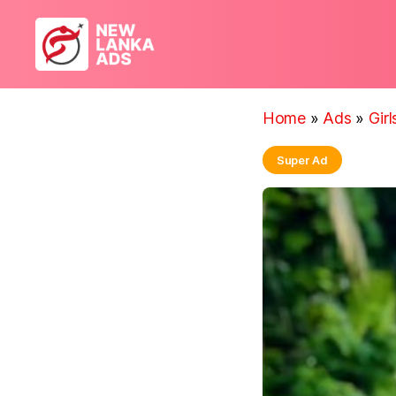
New
Lanka
Ads
Home
»
Ads
»
Gir
Super Ad