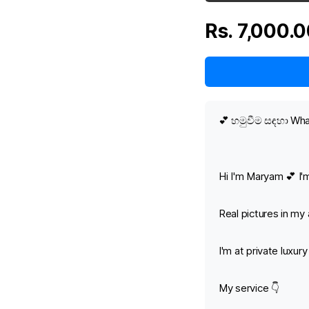
Rs. 7,000.
💕 හමුවීම සඳහා W
Hi I'm Maryam 💕 I'm
Real pictures in my
I'm at private luxur
My service 👇