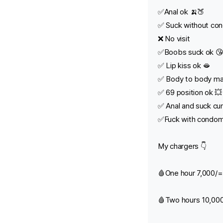
✅Anal ok 🍌🍑
✅ Suck without co
❌ No visit
✅Boobs suck ok 
✅ Lip kiss ok 🫦
✅ Body to body ma
✅ 69 position ok 💥
✅ Anal and suck cu
✅Fuck with condo
My chargers 👇
🩸One hour 7,000/= 
🩸Two hours 10,000