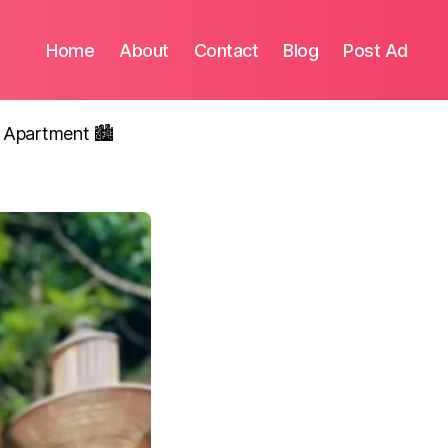
Home
About
Contact
Blog
Post Ad
 Apartment 🏙️