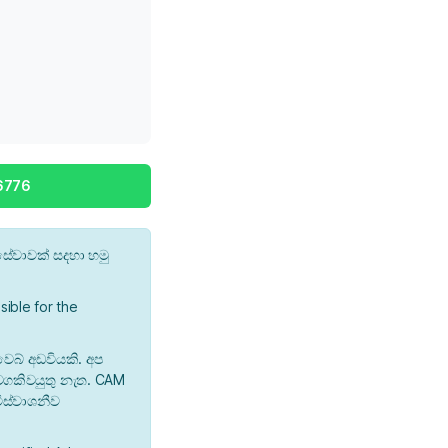
6776
ේවාවක් සදහා හමු
ible for the
වෙබ් අඩවියකි. අප
 වගකිවයුතු නැත. CAM
ිස්වාශනීව