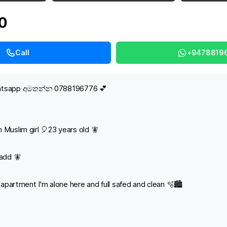
00
Call
+9478819
hatsapp අමතන්න 0788196776 💕
 Muslim girl 🎈23 years old 🧚
 add 🧚
y apartment I'm alone here and full safed and clean 🫧🏙️