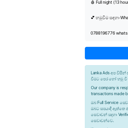
🩸 Full night (13 ho
💕 හමුවීම සඳහා Wh
0788196776 whats
Lanka Ads අප විසි
වීමට පෙර හෝ හමු ව
Our company is resp
transactions made b
ඔබ Full Service සෙව
ඔබට සපයාදී ඇත්තෙ න
සෙවාවන් සදහා Verif
සෙවාවන්වෙ.