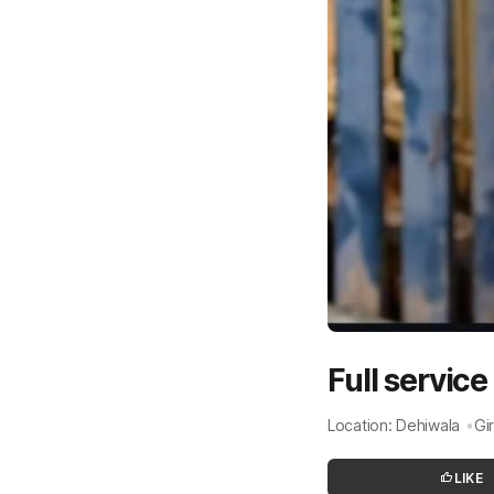
Full servic
Location: Dehiwala
Gi
LIKE