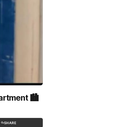
artment 🏙️
SHARE