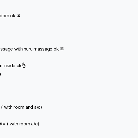
ndom ok 🍌

ssage with nuru massage ok 🫶
m inside ok👌
m
( with room and a/c)
/= ( with room a/c)