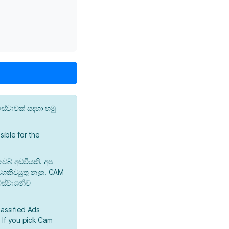
ේවාවක් සදහා හමු
ible for the
වෙබ් අඩවියකි. අප
 වගකිවයුතු නැත. CAM
ිස්වාශනීව
lassified Ads
 If you pick Cam