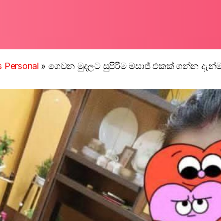
ls Personal
»
ගෙවන මුදලට සුපිරිම මසාජ් එකක් ගන්න දැන්