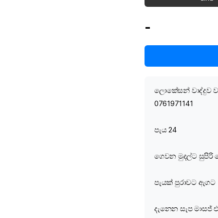
-
ලොකේසන් වාද්දුව ව
0761971141
පැය 24
ගෙවන මුදල්ට සුපිරි
පැයක් පුරාවට ඇගට
දැනෙන සැප මාසජ් 