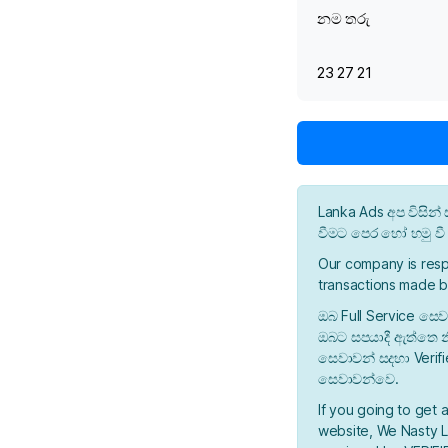
නම තරු
23 27 21
Lanka Ads අප විසි
වීමට පෙර හෝ හමු ව
Our company is resp
transactions made b
ඔබ Full Service සෙව
ඔබට සපයාදී ඇත්තෙ න
සෙවාවන් සදහා Verif
සෙවාවන්වෙ.
If you going to get 
website, We Nasty La