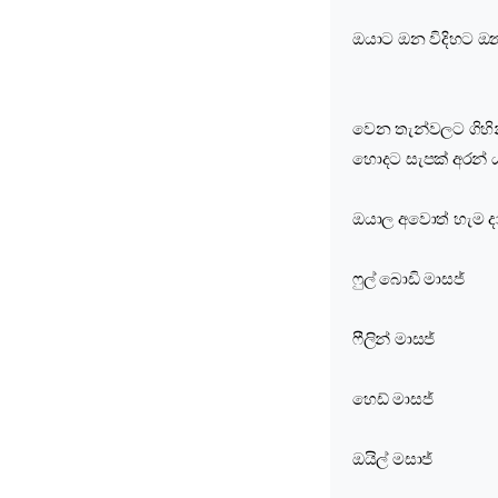
ඔයාට ඔන විදිහට ඔ
වෙන තැන්වලට ගිහ
හොදට සැපක් අරන් 
ඔයාල අවොත් හැම ද
ෆුල් බොඩි මාසජ්
ෆීලින් මාසජ්
හෙඩ් මාසජ්
ඔයිල් මසාජ්