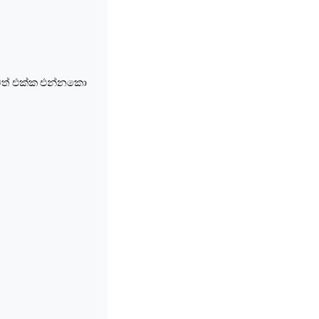
ටත් එක්ක එන්නකො