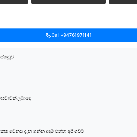
Call +94761971141
ස්කඩුව
 සෙවාවක් ලබාදෙ
එකක වෙනස දැන ගන්න අදම එන්න අපි ගවට