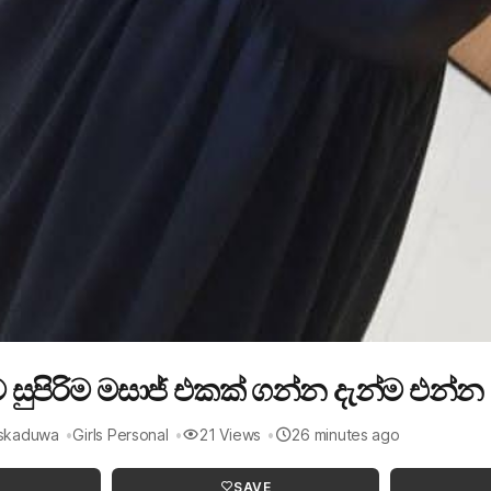
සුපිරිම මසාජ් එකක් ගන්න දැන්ම එන්න
askaduwa
Girls Personal
21 Views
26 minutes ago
SAVE