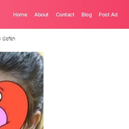
Home
About
Contact
Blog
Post Ad
ම එන්න