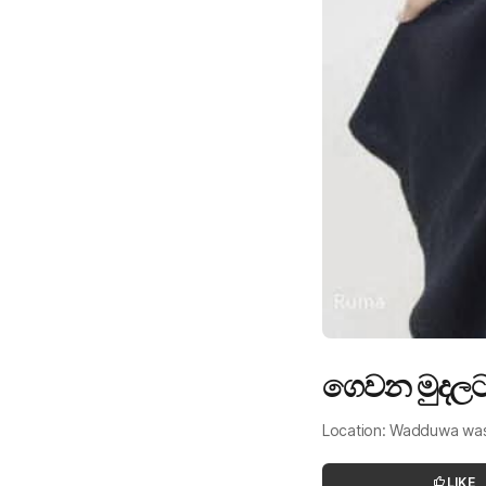
ගෙවන මුදලට 
Location: Wadduwa w
LIKE