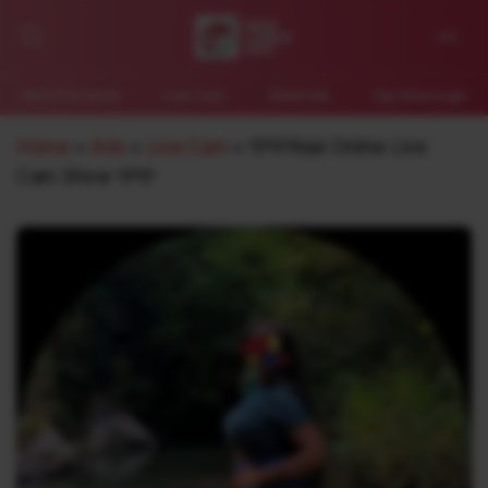
New
Lanka
Girls Personal
Live Cam
Shemale
Spa Massage
Ads
Home
»
Ads
»
Live Cam
»
🩵🩵Real Online Live
Cam Show 🩵🩵