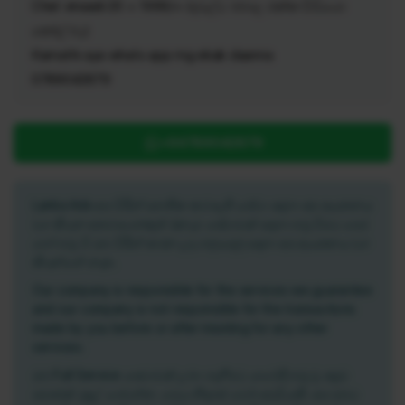
Chat vinaadi 20 = 1000/= (දවල්ට බබාල එක්ක වීඩියො
කෝල් බෑ)
Kamathi aya whats app mg ekak daanna
0789042879
+94789042879
Lanka Ads අප විසින් සහතික කර ඇති සේවා සදහා අප ආයතනය
වග කියන අතර අනෙකුත් ඕනෑම සේවාවක් සදහා හමු වීමට පෙර
හෝ හමු වී ඔබ විසින් කරන ලද ගනුදෙනු සදහා අප ආයතනය වග
කියන්නේ නැත.
Our company is responsible for the services we guarantee
and our company is not responsible for the transactions
made by you before or after meeting for any other
services.
ඔබ Full Service සෙවාවක් ලබා ගැනීමට යාමේදී හමු වු පසුව
පමණක් මුදල් ගෙවන්න. මෙය නිදහස් වෙබ් අඩවියකි. අප ඔබට