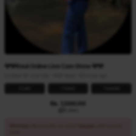
🩵🩵Real Online Live Cam Show 🩵🩵
Location: All
Live Cam
39 Views
2 hours ago
LIKE
SAVE
SHARE
Rs. 1,000.00
0 Likes
WhatsApp නිතරම අවහිර වන බැවින් Telegram මගින් සම්බන්ධ
වන්න.