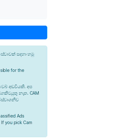
ේවාවක් සදහා හමු
ible for the
වෙබ් අඩවියකි. අප
 වගකිවයුතු නැත. CAM
ිස්වාශනීව
lassified Ads
 If you pick Cam