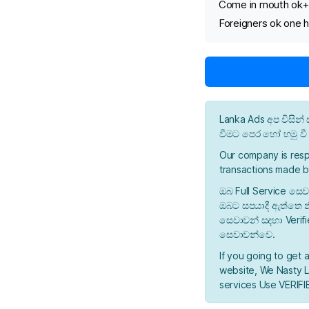
Come in mouth ok
Foreigners ok one 
Lanka Ads අප විසි
වීමට පෙර හෝ හමු ව
Our company is resp
transactions made b
ඔබ Full Service සෙව
ඔබට සපයාදී ඇත්තෙ න
සෙවාවන් සදහා Verif
සෙවාවන්වෙ.
If you going to get 
website, We Nasty La
services Use VERIFIE