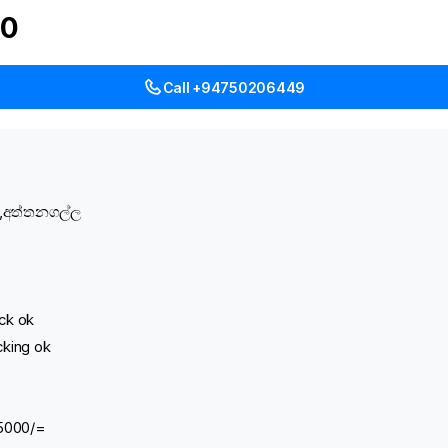
00
Call +94750206449
e ,අත්තනගල්ල
ck ok
king ok
 5000/=