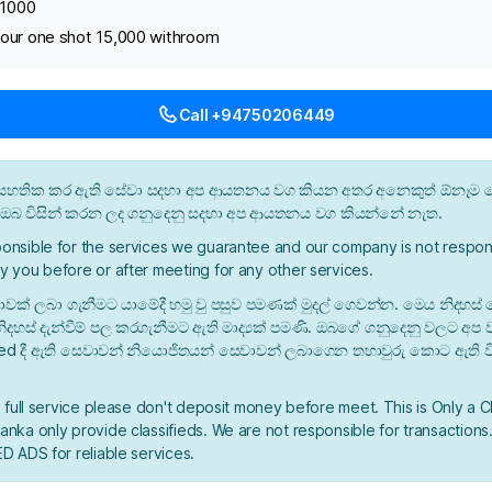
+1000
hour one shot 15,000 withroom
Call +94750206449
න් සහතික කර ඇති සේවා සදහා අප ආයතනය වග කියන අතර අනෙකුත් ඕනෑම ස
ී ඔබ විසින් කරන ලද ගනුදෙනු සදහා අප ආයතනය වග කියන්නේ නැත.
onsible for the services we guarantee and our company is not respons
y you before or after meeting for any other services.
ාවක් ලබා ගැනීමට යාමේදී හමු වු පසුව පමණක් මුදල් ගෙවන්න. මෙය නිදහස් 
ිදහස් දැන්වීම් පල කරගැනීමට ඇති මාද්‍යක් පමණි. ඔබගේ ගනුදෙනු වලට අප
ied දී ඇති සෙවාවන් නියොජිතයන් සෙවාවන් ලබාගෙන තහාවුරු කොට ඇති ව
a full service please don't deposit money before meet. This is Only a C
nka only provide classifieds. We are not responsible for transactions.
D ADS for reliable services.