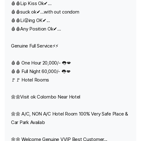
🩸🩸Lip Kiss Ok✔...
🩸🩸suck ok✔...with out condom
🩸🩸Li😜ing OK✔...
🩸🩸Any Position Ok✔...
Genuine Full Service⚡⚡
🩸🩸 One Hour 20,000/- 👅💋
🩸🩸 Full Night 60,000/- 👅💋
🚩🚩 Hotel Rooms
🌼🌼Visit ok Colombo Near Hotel
🌼🌼 A/C, NON A/C Hotel Room 100% Very Safe Place &
Car Park Availab
🌼🌼 Welcome Genuine VVIP Best Customer...