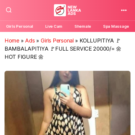
New
Lanka
Girls Personal
Live Cam
Shemale
Spa Massage
Ads
Home
»
Ads
»
Girls Personal
»
KOLLUPITIYA 🚩
BAMBALAPITIYA 🚩FULL SERVICE 20000/= 🌼
HOT FIGURE 🌼