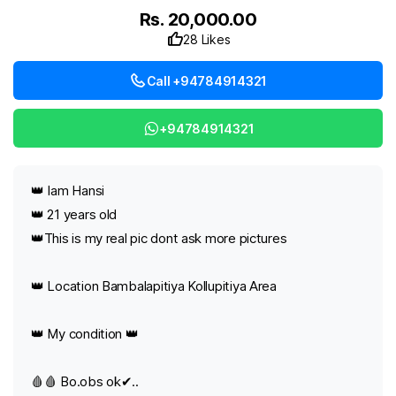
Rs. 20,000.00
28 Likes
Call +94784914321
+94784914321
👑️ Iam Hansi
👑️ 21 years old
👑️This is my real pic dont ask more pictures
👑️ Location Bambalapitiya Kollupitiya Area
👑️ My condition 👑️
🩸🩸 Bo.obs ok✔..