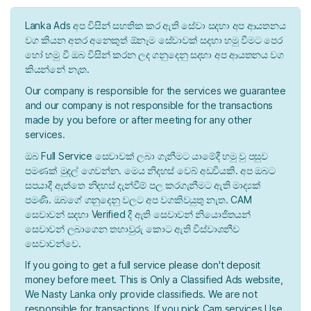
Lanka Ads අප විසින් සහතික කර ඇති සේවා සදහා අප ආයතනය
වග කියන අතර අනෙකුත් ඕනෑම සේවාවක් සදහා හමු වීමට පෙර
හෝ හමු වී ඔබ විසින් කරන ලද ගනුදෙනු සදහා අප ආයතනය වග
කියන්නේ නැත.
Our company is responsible for the services we guarantee
and our company is not responsible for the transactions
made by you before or after meeting for any other
services.
ඔබ Full Service සෙවාවක් ලබා ගැනීමට යාමේදී හමු වු පසුව
පමණක් මුදල් ගෙවන්න. මෙය නිදහස් වෙබ් අඩවියකි. අප ඔබට
සපයාදී ඇත්තෙ නිදහස් දැන්වීම් පල කරගැනීමට ඇති මාද්‍යක්
පමණි. ඔබගේ ගනුදෙනු වලට අප වගකිවයුතු නැත. CAM
සෙවාවන් සදහා Verified දී ඇති සෙවාවන් නියොජිතයන්
සෙවාවන් ලබාගෙන තහාවුරු කොට ඇති විස්වාශනීව
සෙවාවන්වෙ.
If you going to get a full service please don't deposit
money before meet. This is Only a Classified Ads website,
We Nasty Lanka only provide classifieds. We are not
responsible for transactions. If you pick Cam services Use