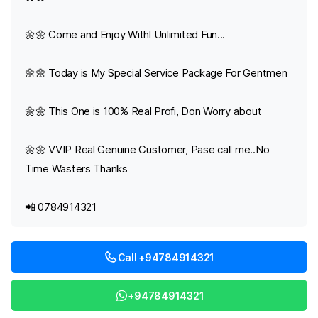
🌼🌼 Come and Enjoy Withl Unlimited Fun...
🌼🌼 Today is My Special Service Package For Gentmen
🌼🌼 This One is 100% Real Profi, Don Worry about
🌼🌼 VVIP Real Genuine Customer, Pase call me..No
Time Wasters Thanks
📲 0784914321
Call +94784914321
+94784914321