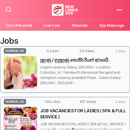
New
Lanka
Girls Personal
Live Cam
Shemale
Spa Massage
Ads
Jobs
NORMAL AD
0 Likes
53 Views
2 days
පුහුණු / නුපුහුණු තෙරපිවරියන් අවශ්‍යයි.
Urgent vacancy Salary: 250,000/- Location:
Colombo, LK 1 female Professional therapist and
reception vacancy available Place... Salem Salary:
250,000/- 300,000/-...
NORMAL AD
100 Likes
457 Views
4 days
JOB VACANCIES FOR LADIES ( SPA & FULL
SERVICE )
JOB VACANCIES FOR LADIES ( SPA & FULL SERVICE )
වැඩ අඩුද🤔... මෙන්න 👸කාන්තාවන් සඳහා රැකියා ඇබෑර්තු