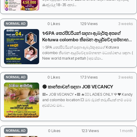
🙏අවුරුදු 18-35 අතර...
NORMAL AD
0 Likes
129 Views
3 weeks
✨SPA තෙරපිවරියන් සදහා ඇබෑර්තු අපගේ
Kotuwa colombo තිබෙන ආයුර්වේද සම්භාහන
මධ්‍යස්ථානය සඳහා.
✨SPA තෙරපිවරියන් සදහා ඇබෑර්තු අපගේ Kotuwa
colombo තිබෙන ආයුර්වේද සම්භාහන මධ්‍යස්ථානය සඳහා. (
New world market pettah ) අප ස්පා...
NORMAL AD
0 Likes
173 Views
3 weeks
🟢 කාන්තාවන් සදහා JOB VECANCY
🟥▪️ JOB VECANCY ▪️🟥 🔥👱‍♀️ LADIES ONLY 🌹❤️ Kandy
and colombo location 💥 ඔබ රුමත් තරුණියක් නම් මෙම
අවස්ථාව ඔබ...
NORMAL AD
0 Likes
123 Views
1 month