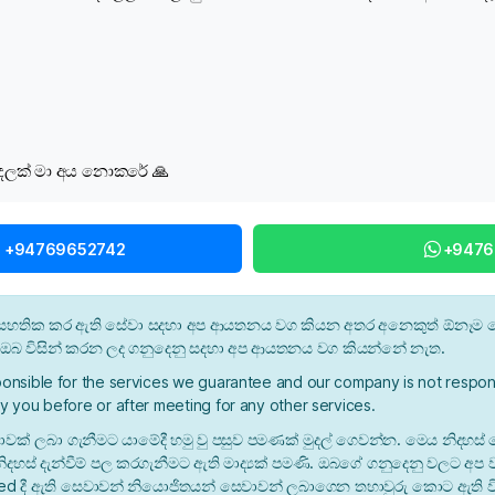
ුදලක් මා අය නොකරේ 🙏
l +94769652742
+9476
න් සහතික කර ඇති සේවා සදහා අප ආයතනය වග කියන අතර අනෙකුත් ඕනෑම ස
ී ඔබ විසින් කරන ලද ගනුදෙනු සදහා අප ආයතනය වග කියන්නේ නැත.
onsible for the services we guarantee and our company is not respons
y you before or after meeting for any other services.
ාවක් ලබා ගැනීමට යාමේදී හමු වු පසුව පමණක් මුදල් ගෙවන්න. මෙය නිදහස් 
ිදහස් දැන්වීම් පල කරගැනීමට ඇති මාද්‍යක් පමණි. ඔබගේ ගනුදෙනු වලට අප
ied දී ඇති සෙවාවන් නියොජිතයන් සෙවාවන් ලබාගෙන තහාවුරු කොට ඇති ව