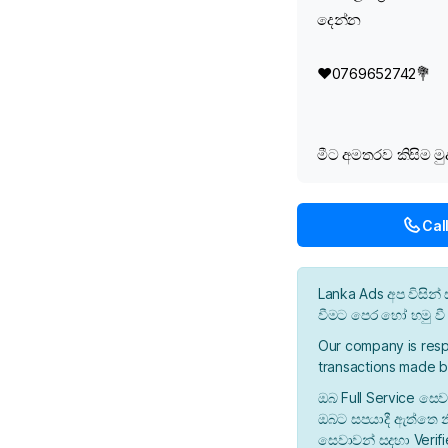
දෙන්න
♥️0769652742💐
මීට අමතරව කිසිම ම
Cal
Lanka Ads අප විසි
වීමට පෙර හෝ හමු ව
Our company is resp
transactions made b
ඔබ Full Service සෙව
ඔබට සපයාදී ඇත්තෙ න
සෙවාවන් සදහා Verif