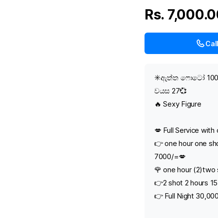
Rs. 7,000.
Cal
✳️ඇත්ත ෆොටෝ 10
වයස 27💞
🔥 Sexy Figure
💋 Full Service with
👉 one hour one sh
7000/=💋
🌹 one hour (2)two
👉2 shot 2 hours 1
👉 Full Night 30,00