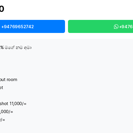
00
l +94769652742
+9476
0% මගේ නම අමා
 out room
ot
 shot 11,000/=
5,000/=
0/=