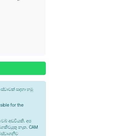
ේවාවක් සදහා හමු
ible for the
වෙබ් අඩවියකි. අප
 වගකිවයුතු නැත. CAM
ිස්වාශනීව