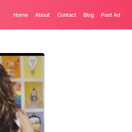
Home
About
Contact
Blog
Post Ad