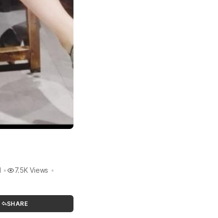
l
7.5K Views
SHARE