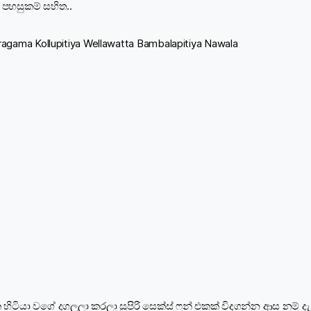
පහසුකම් සහිත..
gama Kollupitiya Wellawatta Bambalapitiya Nawala
 එක්ක හිටියා වගේ දගලලා කරලා සුපිරි සෙක්ස් ෆන් එකක් විදගන්න ආස නම්